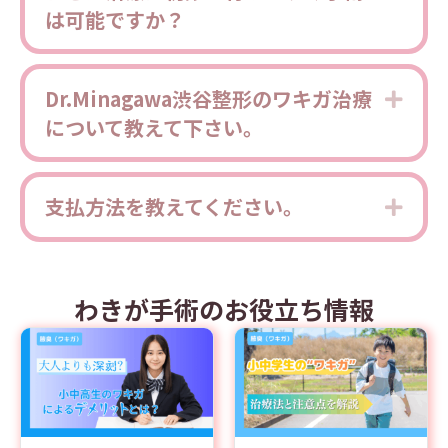
は可能ですか？
Dr.Minagawa渋谷整形のワキガ治療
Expa
について教えて下さい。
支払方法を教えてください。
Expa
わきが手術のお役立ち情報