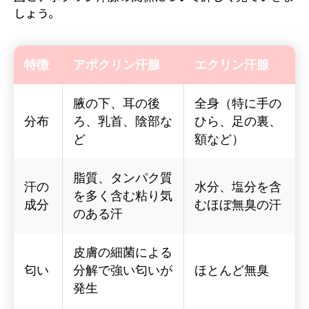
しょう。
特徴
アポクリン汗腺
エクリン汗腺
腋の下、耳の後
全身（特に手の
分布
ろ、乳首、陰部な
ひら、足の裏、
ど
額など）
脂質、タンパク質
汗の
水分、塩分を含
を多く含む粘り気
成分
むほぼ無臭の汗
のある汗
皮膚の細菌による
匂い
分解で強い匂いが
ほとんど無臭
発生