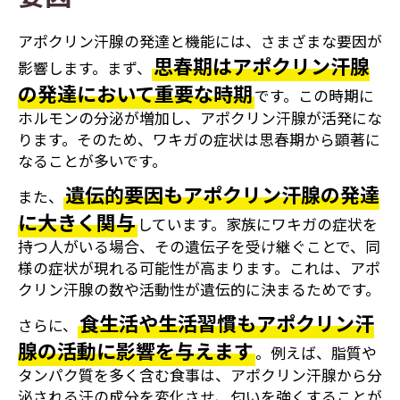
アポクリン汗腺の発達と機能には、さまざまな要因が
思春期はアポクリン汗腺
影響します。まず、
の発達において重要な時期
です。この時期に
ホルモンの分泌が増加し、アポクリン汗腺が活発にな
ります。そのため、ワキガの症状は思春期から顕著に
なることが多いです。
遺伝的要因もアポクリン汗腺の発達
また、
に大きく関与
しています。家族にワキガの症状を
持つ人がいる場合、その遺伝子を受け継ぐことで、同
様の症状が現れる可能性が高まります。これは、アポ
クリン汗腺の数や活動性が遺伝的に決まるためです。
食生活や生活習慣もアポクリン汗
さらに、
腺の活動に影響を与えます
。例えば、脂質や
タンパク質を多く含む食事は、アポクリン汗腺から分
泌される汗の成分を変化させ、匂いを強くすることが