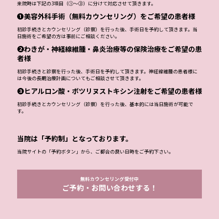
来院時は下記の3項目（①～③）に分けて対応させて頂きます。
❶美容外科手術（無料カウンセリング）をご希望の患者様
初診手続きとカウンセリング（診察）を行った後、手術日を予約して頂きます。当
日施術をご希望の方は事前にご相談ください。
❷わきが・神経線維腫・鼻炎治療等の保険治療をご希望の患
者様
初診手続きと診察を行った後、手術日を予約して頂きます。神経線維腫の患者様に
は今後の長期治療計画についてもご相談させて頂きます。
❸ヒアルロン酸・ボツリヌストキシン注射をご希望の患者様
初診手続きとカウンセリング（診察）を行った後、基本的には当日施術が可能で
す。
当院は「予約制」となっております。
当院サイトの「予約ボタン」から、ご都合の良い日時をご予約下さい。
無料カウンセリング受付中
ご予約・お問い合わせする！