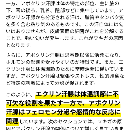
一方、アポクリン汗腺は体の特定の部位、主に腋の
下、耳の後ろ、乳首、陰部などに集中しています。ア
ポクリン汗腺から分泌される汗は、脂質やタンパク質
を多く含む粘り気のあるものです。この汗自体には匂
いはありませんが、皮膚表面の細菌がこれを分解する
ことで、強い匂いが発生します。これがワキガの原因
となります。
さらに、アポクリン汗腺は思春期以降に活発になり、
ホルモンの影響を受けやすいのが特徴です。また、エ
クリン汗腺は体温調節のために常時活発に働いていま
すが、アポクリン汗腺は緊張やストレス、性的興奮な
ど特定の刺激によって分泌が促されます。
エクリン汗腺は体温調節に不
このように、
可欠な役割を果たす一方で、アポクリン
汗腺はフェロモン分泌や感情的な反応に
関連
しています。次のセクションでは、ワキガの原
因とアポクリン汗腺の関係について詳しく見ていきま