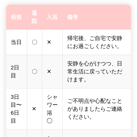
通
術後
入浴
備考
院
帰宅後、ご自宅で安静
当日
〇
✕
にお過ごしください。
安静を心がけつつ、日
2日
〇
✕
常生活に戻っていただ
目
けます。
3日
シャ
ご不明点や心配なこと
目〜
ワー
✕
がありましたらご連絡
6日
浴
ください。
目
◯