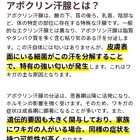
アポクリン汗腺とは？
アポクリン汗腺は、腋の下、耳の後ろ、乳首、陰部な
ど、体の特定の部位に存在する特殊な汗腺です。一般
的なエクリン汗腺とは異なり、アポクリン汗腺は脂質
やタンパク質を多く含む粘り気のある汗を分泌しま
皮膚表
す。この汗自体には匂いはありませんが、
面にいる細菌がこの汗を分解すること
で、特有の強い匂いが発生
します。これはワ
キガの主な原因となります。
アポクリン汗腺の分泌は、思春期以降に活発になり、
ホルモンの影響を強く受けます。そのため、ワキガの
症状は成長期に顕著になることが多いです。また、
遺伝的要因も大きく関与しており、家族
にワキガの人がいる場合、同様の症状を
持つ可能性が高く
なります。