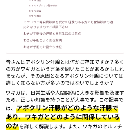
STEP1 切開
STEP2 アポクリン腺の除去
STEP3 縫合
STEP4 固定
ミラドライ等自費診療を受けた経験のある方でも保険診療の適
応となりますのでご相談下さい
わきが手術後の経過と日常生活の注意点
わきが手術のよくある質問
わきが手術のお役立ち情報
皆さんはアポクリン汗腺とは何かご存知ですか？多く
の方がワキガという言葉を聞いたことがあるかもしれ
ませんが、その原因となるアポクリン汗腺については
詳しく知らない方が多いのではないでしょうか？
ワキガは、日常生活や人間関係に大きな影響を及ぼす
ため、正しい知識を持つことが大事です。この記事で
アポクリン汗腺がどのような汗腺で
は、
あり、ワキガとどのように関係している
のか
を詳しく解説します。また、ワキガのセルフチ