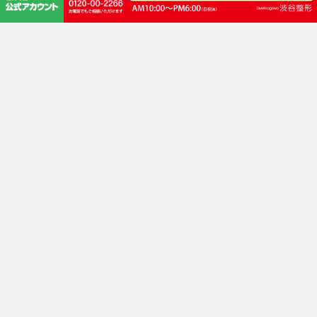
路線 井の頭線 渋谷駅
JR・東横線・田園都市線・東京メトロ銀座線・半蔵門線 渋谷駅
JR渋谷駅「新南口」徒歩3分
渋谷サクラステージ正面