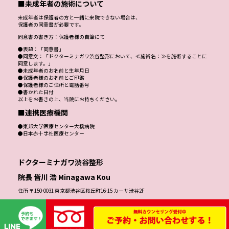
■未成年者の施術について
未成年者は保護者の方と一緒に来院できない場合は、
保護者の同意書が必要です。
同意書の書き方：保護者様の自筆にて
●表題：「同意書」
●同意文：「ドクターミナガワ渋谷整形において、≪施術名：≫を施術することに
同意します。」
●未成年者のお名前と生年月日
●保護者様のお名前とご印鑑
●保護者様のご住所と電話番号
●書かれた日付
以上をお書きの上、当院にお持ちください。
■連携医療機関
●東邦大学医療センター大橋病院
●日本赤十字社医療センター
ドクターミナガワ渋谷整形
院長 皆川 浩 Minagawa Kou
住所 〒150-0031 東京都渋谷区桜丘町16-15 カーサ渋谷2F
TEL 0120-00-2266（患者様専用ダイヤル）
こちらは患者様専用の回線となっております。営業のお電話は一切お受けできかね
ます。