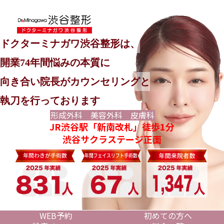
ドクターミナガワ渋谷整形は、
開業74年間悩みの本質に
向き合い院長がカウンセリングと
執刀を行っております
形成外科 美容外科 皮膚科
JR渋谷駅「新南改札」徒歩1分
渋谷サクラステージ正面
WEB予約
初めての方へ