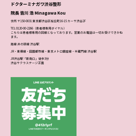
ドクターミナガワ渋谷整形
院長 皆川 浩 Minagawa Kou
住所 〒150-0031 東京都渋谷区桜丘町16-15 カーサ渋谷2F
TEL 0120-00-2266（患者様専用ダイヤル）
こちらは患者様専用の回線となっております。営業のお電話は一切お受けできかね
ます。
路線 井の頭線 渋谷駅
JR・東横線・田園都市線・東京メトロ銀座線・半蔵門線 渋谷駅
JR渋谷駅「新南口」徒歩3分
渋谷サクラステージ正面