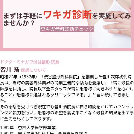
ワキガ診断
まずは手軽に
を実施してみ
ませんか？
ワキガ無料診断チェック
ドクターミナガワ渋谷整形 院長
皆川 浩
医師について
昭和27年（1952年）「渋谷整形外科医院」を創業した皆川次郎初代院
長は、当時の美容外科業界の商業主義的な傾向を憂慮し、「常に最良の
医療を目指し、院長以下全スタッフが常に患者様に向きおうとを心がけ
ることが患者様に選ばれるクリニックである。」と言い続けてきまし
た。
その思想を受けつぎ現在でも皆川浩院長が自ら時間をかけてカウンセリ
ングと執刀を行い、患者様の希望を裏切ることなく最良の結果を出す事
に全力を尽くしております。
1982年 杏林大学医学部卒業
1982年 同大学第2外科入局、全身管理を学ぶ