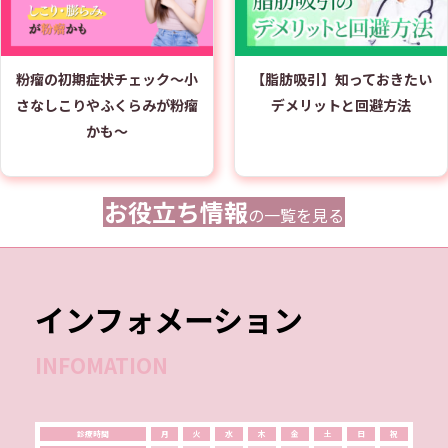
粉瘤の初期症状チェック～小
【脂肪吸引】知っておきたい
さなしこりやふくらみが粉瘤
デメリットと回避方法
かも～
お役立ち情報
の一覧を見る
インフォメーション
INFOMATION
診療時間
月
火
水
木
金
土
日
祝