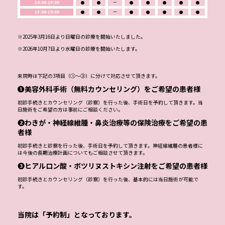
10:00-14:00
●
●
ー
●
●
●
●
●
15:00-19:00
●
●
ー
●
●
●
●
●
※2025年3月16日より日曜日の診療を開始いたしました。
※2026年10月7日より水曜日の診療を開始いたします。
来院時は下記の3項目（①～③）に分けて対応させて頂きます。
❶美容外科手術（無料カウンセリング）をご希望の患者様
初診手続きとカウンセリング（診察）を行った後、手術日を予約して頂きます。当
日施術をご希望の方は事前にご相談ください。
❷わきが・神経線維腫・鼻炎治療等の保険治療をご希望の患
者様
初診手続きと診察を行った後、手術日を予約して頂きます。神経線維腫の患者様に
は今後の長期治療計画についてもご相談させて頂きます。
❸ヒアルロン酸・ボツリヌストキシン注射をご希望の患者様
初診手続きとカウンセリング（診察）を行った後、基本的には当日施術が可能で
す。
当院は「予約制」となっております。