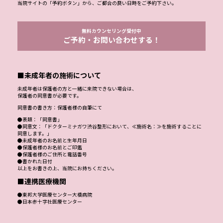
当院サイトの「予約ボタン」から、ご都合の良い日時をご予約下さい。
無料カウンセリング受付中
ご予約・お問い合わせする！
■未成年者の施術について
未成年者は保護者の方と一緒に来院できない場合は、
保護者の同意書が必要です。
同意書の書き方：保護者様の自筆にて
●表題：「同意書」
●同意文：「ドクターミナガワ渋谷整形において、≪施術名：≫を施術することに
同意します。」
●未成年者のお名前と生年月日
●保護者様のお名前とご印鑑
●保護者様のご住所と電話番号
●書かれた日付
以上をお書きの上、当院にお持ちください。
■連携医療機関
●東邦大学医療センター大橋病院
●日本赤十字社医療センター