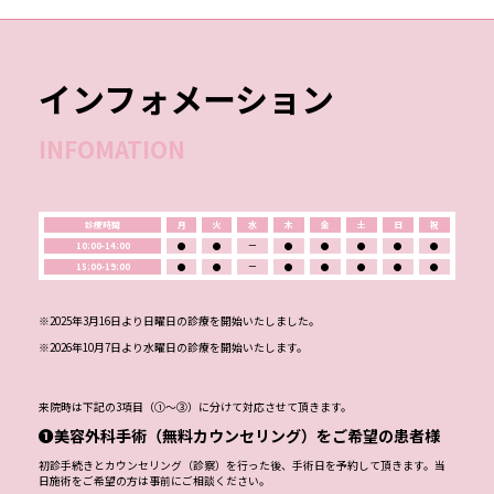
インフォメーション
INFOMATION
診療時間
月
火
水
木
金
土
日
祝
10:00-14:00
●
●
ー
●
●
●
●
●
15:00-19:00
●
●
ー
●
●
●
●
●
※2025年3月16日より日曜日の診療を開始いたしました。
※2026年10月7日より水曜日の診療を開始いたします。
来院時は下記の3項目（①～③）に分けて対応させて頂きます。
❶美容外科手術（無料カウンセリング）をご希望の患者様
初診手続きとカウンセリング（診察）を行った後、手術日を予約して頂きます。当
日施術をご希望の方は事前にご相談ください。