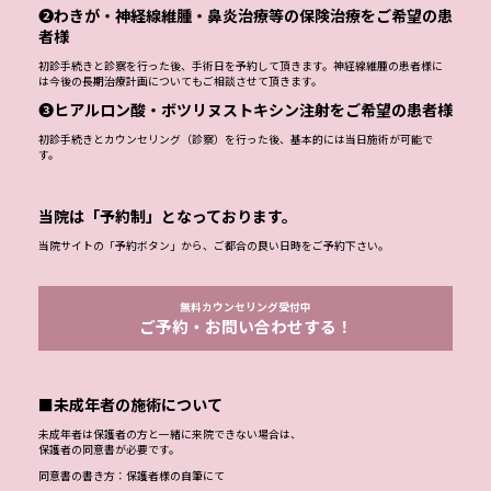
❷わきが・神経線維腫・鼻炎治療等の保険治療をご希望の患
者様
初診手続きと診察を行った後、手術日を予約して頂きます。神経線維腫の患者様に
は今後の長期治療計画についてもご相談させて頂きます。
❸ヒアルロン酸・ボツリヌストキシン注射をご希望の患者様
初診手続きとカウンセリング（診察）を行った後、基本的には当日施術が可能で
す。
当院は「予約制」となっております。
当院サイトの「予約ボタン」から、ご都合の良い日時をご予約下さい。
無料カウンセリング受付中
ご予約・お問い合わせする！
■未成年者の施術について
未成年者は保護者の方と一緒に来院できない場合は、
保護者の同意書が必要です。
同意書の書き方：保護者様の自筆にて