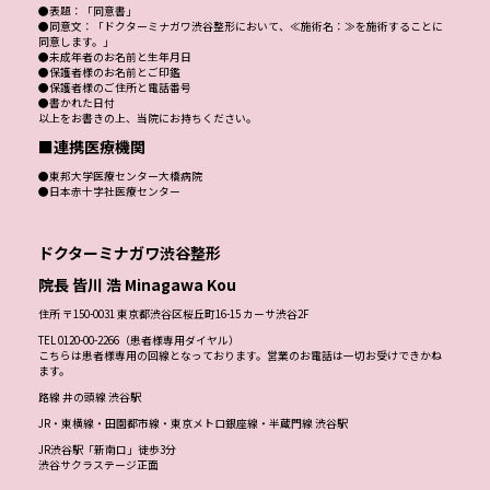
●表題：「同意書」
●同意文：「ドクターミナガワ渋谷整形において、≪施術名：≫を施術することに
同意します。」
●未成年者のお名前と生年月日
●保護者様のお名前とご印鑑
●保護者様のご住所と電話番号
●書かれた日付
以上をお書きの上、当院にお持ちください。
■連携医療機関
●東邦大学医療センター大橋病院
●日本赤十字社医療センター
ドクターミナガワ渋谷整形
院長 皆川 浩 Minagawa Kou
住所 〒150-0031 東京都渋谷区桜丘町16-15 カーサ渋谷2F
TEL 0120-00-2266（患者様専用ダイヤル）
こちらは患者様専用の回線となっております。営業のお電話は一切お受けできかね
ます。
路線 井の頭線 渋谷駅
JR・東横線・田園都市線・東京メトロ銀座線・半蔵門線 渋谷駅
JR渋谷駅「新南口」徒歩3分
渋谷サクラステージ正面