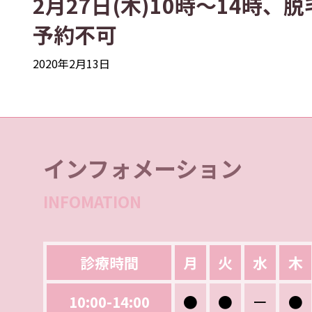
2月27日(木)10時～14時
予約不可
2020年2月13日
インフォメーション
INFOMATION
診療時間
月
火
水
木
10:00-14:00
●
●
ー
●