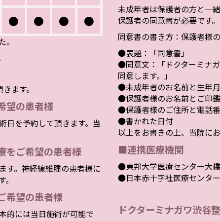
未成年者は保護者の方と一緒
●
●
●
●
保護者の同意書が必要です。
同意書の書き方：保護者様の
した。
●表題：「同意書」
。
●同意文：「ドクターミナガ
同意します。」
●未成年者のお名前と生年月
頂きます。
●保護者様のお名前とご印鑑
希望の患者様
●保護者様のご住所と電話番
●書かれた日付
術日を予約して頂きます。当
以上をお書きの上、当院にお
■連携医療機関
療をご希望の患者様
●東邦大学医療センター大橋
ます。神経線維腫の患者様に
●日本赤十字社医療センター
す。
ご希望の患者様
ドクターミナガワ渋谷整
本的には当日施術が可能で