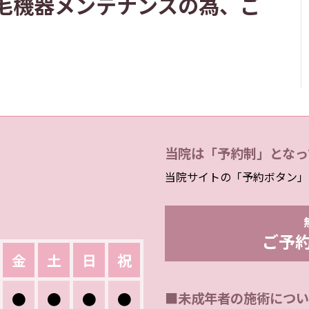
、脱毛機器メンテナンスの為、ご
当院は「予約制」となっ
当院サイトの「予約ボタン」
ご予
金
土
日
祝
●
●
●
●
■未成年者の施術につい