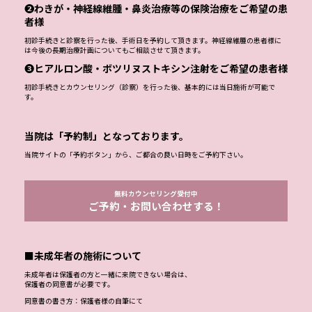
❷わきが・神経線維腫・鼻炎治療等の保険治療をご希望の患
者様
初診手続きと診察を行った後、手術日を予約して頂きます。神経線維腫の患者様に
は今後の長期治療計画についてもご相談させて頂きます。
❸ヒアルロン酸・ボツリヌストキシン注射をご希望の患者様
初診手続きとカウンセリング（診察）を行った後、基本的には当日施術が可能で
す。
当院は「予約制」となっております。
当院サイトの「予約ボタン」から、ご都合の良い日時をご予約下さい。
無料カウンセリング受付中
ご予約・お問い合わせする！
■未成年者の施術について
未成年者は保護者の方と一緒に来院できない場合は、
保護者の同意書が必要です。
同意書の書き方：保護者様の自筆にて