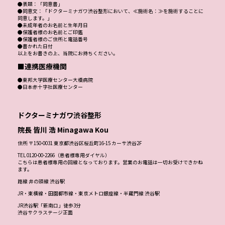
●表題：「同意書」
●同意文：「ドクターミナガワ渋谷整形において、≪施術名：≫を施術することに
同意します。」
●未成年者のお名前と生年月日
●保護者様のお名前とご印鑑
●保護者様のご住所と電話番号
●書かれた日付
以上をお書きの上、当院にお持ちください。
■連携医療機関
●東邦大学医療センター大橋病院
●日本赤十字社医療センター
ドクターミナガワ渋谷整形
院長 皆川 浩 Minagawa Kou
住所 〒150-0031 東京都渋谷区桜丘町16-15 カーサ渋谷2F
TEL 0120-00-2266（患者様専用ダイヤル）
こちらは患者様専用の回線となっております。営業のお電話は一切お受けできかね
ます。
路線 井の頭線 渋谷駅
JR・東横線・田園都市線・東京メトロ銀座線・半蔵門線 渋谷駅
JR渋谷駅「新南口」徒歩3分
渋谷サクラステージ正面