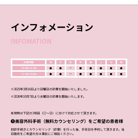
インフォメーション
INFOMATION
診療時間
月
火
水
木
金
土
日
祝
10:00-14:00
●
●
ー
●
●
●
●
●
15:00-19:00
●
●
ー
●
●
●
●
●
※2025年3月16日より日曜日の診療を開始いたしました。
※2026年10月7日より水曜日の診療を開始いたします。
来院時は下記の3項目（①～③）に分けて対応させて頂きます。
❶美容外科手術（無料カウンセリング）をご希望の患者様
初診手続きとカウンセリング（診察）を行った後、手術日を予約して頂きます。当
日施術をご希望の方は事前にご相談ください。