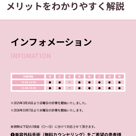
メリットをわかりやすく解説
インフォメーション
INFOMATION
診療時間
月
火
水
木
金
土
日
祝
10:00-14:00
●
●
ー
●
●
●
●
●
15:00-19:00
●
●
ー
●
●
●
●
●
※2025年3月16日より日曜日の診療を開始いたしました。
※2026年10月7日より水曜日の診療を開始いたします。
来院時は下記の3項目（①～③）に分けて対応させて頂きます。
❶美容外科手術（無料カウンセリング）をご希望の患者様