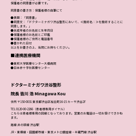
保護者の同意書が必要です。
同意書の書き方：保護者様の自筆にて
●表題：「同意書」
●同意文：「ドクターミナガワ渋谷整形において、≪施術名：≫を施術することに
同意します。」
●未成年者のお名前と生年月日
●保護者様のお名前とご印鑑
●保護者様のご住所と電話番号
●書かれた日付
以上をお書きの上、当院にお持ちください。
■連携医療機関
●東邦大学医療センター大橋病院
●日本赤十字社医療センター
ドクターミナガワ渋谷整形
院長 皆川 浩 Minagawa Kou
住所 〒150-0031 東京都渋谷区桜丘町16-15 カーサ渋谷2F
TEL 0120-00-2266（患者様専用ダイヤル）
こちらは患者様専用の回線となっております。営業のお電話は一切お受けできかね
ます。
路線 井の頭線 渋谷駅
JR・東横線・田園都市線・東京メトロ銀座線・半蔵門線 渋谷駅