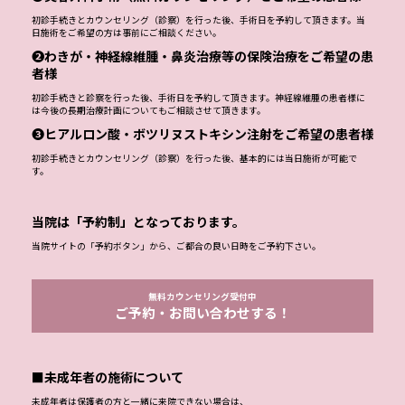
初診手続きとカウンセリング（診察）を行った後、手術日を予約して頂きます。当
日施術をご希望の方は事前にご相談ください。
❷わきが・神経線維腫・鼻炎治療等の保険治療をご希望の患
者様
初診手続きと診察を行った後、手術日を予約して頂きます。神経線維腫の患者様に
は今後の長期治療計画についてもご相談させて頂きます。
❸ヒアルロン酸・ボツリヌストキシン注射をご希望の患者様
初診手続きとカウンセリング（診察）を行った後、基本的には当日施術が可能で
す。
当院は「予約制」となっております。
当院サイトの「予約ボタン」から、ご都合の良い日時をご予約下さい。
無料カウンセリング受付中
ご予約・お問い合わせする！
■未成年者の施術について
未成年者は保護者の方と一緒に来院できない場合は、