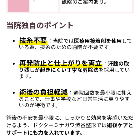
観察のご案内あり。
当院独自のポイント
抜糸不要
：当院では
医療用接着剤を使用
して
いる為
、抜糸のための通院が不要です。
再発防止と仕上がりを両立
：
汗腺の取
り残しが起きにくい丁寧な剪除法
を採用してい
ます。
術後の負担軽減
：通院回数を最小限に抑え
ることで、仕事や学校など日常生活に戻りやす
いのが特徴です。
術後の不安を最小限に、しっかりと効果を実感いただ
けるよう、ドクターミナガワ渋谷整形では
術後ケアと
サポートにも力を入れています。