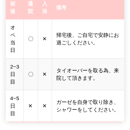
術
通
入
備考
後
院
浴
オ
ペ
帰宅後、ご自宅で安静にお
〇
✕
当
過ごしください。
日
2~3
タイオーバーを取る為、来
日
〇
✕
院して頂きます。
目
4~5
ガーゼを自身で取り除き、
日
✕
✕
シャワーをしてください。
目