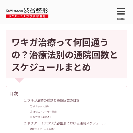
menu
ワキガ治療って何回通う
の？治療法別の通院回数と
スケジュールまとめ
目次
1. ワキガ治療の種類と通院回数の目安
① ボトックス注射
② 吸引法・レーザー治療
③ 皮弁法（剪除法）
2. ドクターミナガワ渋谷整形における通院スケジュール
通院スケジュールの流れ