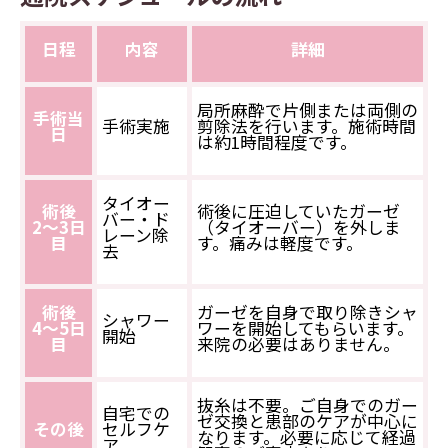
日程
内容
詳細
局所麻酔で片側または両側の
手術当
手術実施
剪除法を行います。施術時間
日
は約1時間程度です。
タイオー
術後
術後に圧迫していたガーゼ
バー・ド
2〜3日
（タイオーバー）を外しま
レーン除
目
す。痛みは軽度です。
去
術後
ガーゼを自身で取り除きシャ
シャワー
4〜5日
ワーを開始してもらいます。
開始
目
来院の必要はありません。
抜糸は不要。ご自身でのガー
自宅での
ゼ交換と患部のケアが中心に
その後
セルフケ
なります。必要に応じて経過
ア