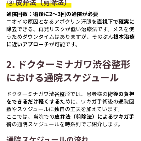
③ 皮弁法（剪除法）
通院回数：術後に2～3回の通院が必要
ニオイの原因となるアポクリン汗腺を
直視下で確実に
除去
できる、再発リスクが低い治療法です。メスを使
うためダウンタイムはありますが、そのぶん
根本治療
に近いアプローチ
が可能です。
2. ドクターミナガワ渋谷整形
における通院スケジュール
ドクターミナガワ渋谷整形では、患者様の
術後の負担
をできるだけ軽くする
ために、ワキガ手術後の通院回
数やスケジュールに独自の工夫を加えています。
ここでは、当院での
皮弁法（剪除法）によるワキガ手
術
の通院スケジュールを時系列でご紹介します。
通院スケジュールの流れ