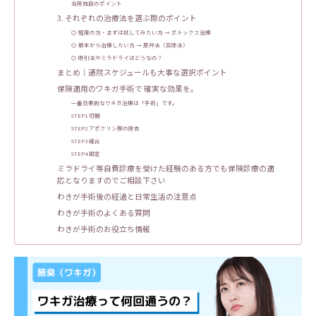
当院独自のポイント
3. それぞれの治療法を選ぶ際のポイント
◎ 軽度の方・まずは試してみたい方 → ボトックス治療
◎ 根本から治療したい方 → 皮弁法（剪除法）
◎ 吸引法やミラドライはどうなの？
まとめ｜通院スケジュールも大事な選択ポイント
保険適用のワキガ手術で 確実な効果を。
一番効果的なワキガ治療は「手術」です。
STEP1 切開
STEP2 アポクリン腺の除去
STEP3 縫合
STEP4 固定
ミラドライ等自費診療を受けた経験のある方でも保険診療の適
応となりますのでご相談下さい
わきが手術後の経過と日常生活の注意点
わきが手術のよくある質問
わきが手術のお役立ち情報