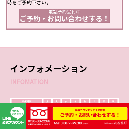
時をご予約下さい。
電話予約受付中
ご予約・お問い合わせする！
インフォメーション
INFOMATION
診療時間
月
火
水
木
金
土
日
祝
10:00-14:00
●
●
ー
●
●
●
●
●
15:00-19:00
●
●
ー
●
●
●
●
●
※2025年3月16日より日曜日の診療を開始いたしました。