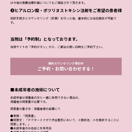
は今後の長期治療計画についてもご相談させて頂きます。
❸ヒアルロン酸・ボツリヌストキシン注射をご希望の患者様
初診手続きとカウンセリング（診察）を行った後、基本的には当日施術が可能で
す。
当院は「予約制」となっております。
当院サイトの「予約ボタン」から、ご都合の良い日時をご予約下さい。
無料カウンセリング受付中
ご予約・お問い合わせする！
■未成年者の施術について
未成年者は保護者の方と一緒に来院できない場合は、
保護者の同意書が必要です。
同意書の書き方：保護者様の自筆にて
●表題：「同意書」
●同意文：「ドクターミナガワ渋谷整形において、≪施術名：≫を施術することに
同意します。」
●未成年者のお名前と生年月日