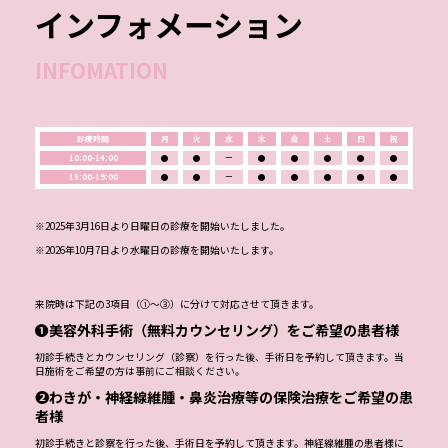
インフォメーション
INFOMATION
診療時間
月
火
水
木
金
土
日
祝
10:00-14:00
●
●
ー
●
●
●
●
●
15:00-19:00
●
●
ー
●
●
●
●
●
※2025年3月16日より日曜日の診療を開始いたしました。
※2026年10月7日より水曜日の診療を開始いたします。
来院時は下記の3項目（①～③）に分けて対応させて頂きます。
❶美容外科手術（無料カウンセリング）をご希望の患者様
初診手続きとカウンセリング（診察）を行った後、手術日を予約して頂きます。当
日施術をご希望の方は事前にご相談ください。
❷わきが・神経線維腫・鼻炎治療等の保険治療をご希望の患
者様
初診手続きと診察を行った後、手術日を予約して頂きます。神経線維腫の患者様に