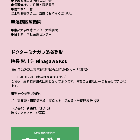
●保護者様のお名前とご印鑑
●保護者様のご住所と電話番号
●書かれた日付
以上をお書きの上、当院にお持ちください。
■連携医療機関
●東邦大学医療センター大橋病院
●日本赤十字社医療センター
ドクターミナガワ渋谷整形
院長 皆川 浩 Minagawa Kou
住所 〒150-0031 東京都渋谷区桜丘町16-15 カーサ渋谷2F
TEL 0120-00-2266（患者様専用ダイヤル）
こちらは患者様専用の回線となっております。営業のお電話は一切お受けできかね
ます。
路線 井の頭線 渋谷駅
JR・東横線・田園都市線・東京メトロ銀座線・半蔵門線 渋谷駅
JR渋谷駅「新南口」徒歩3分
渋谷サクラステージ正面