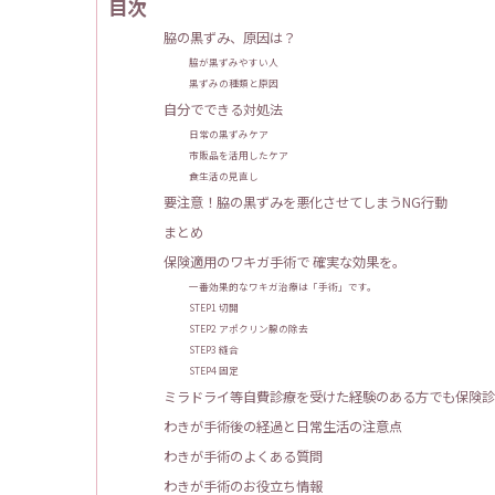
目次
脇の黒ずみ、原因は？
脇が黒ずみやすい人
黒ずみの種類と原因
自分でできる対処法
日常の黒ずみケア
市販品を活用したケア
食生活の見直し
要注意！脇の黒ずみを悪化させてしまうNG行動
まとめ
保険適用のワキガ手術で 確実な効果を。
一番効果的なワキガ治療は「手術」です。
STEP1 切開
STEP2 アポクリン腺の除去
STEP3 縫合
STEP4 固定
ミラドライ等自費診療を受けた経験のある方でも保険診
わきが手術後の経過と日常生活の注意点
わきが手術のよくある質問
わきが手術のお役立ち情報