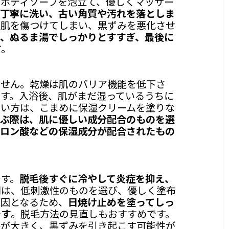
ボディソープを泡立て、優しくマッサー
丁寧に洗い、古い角質や汚れを落としま
。肌を傷つけてしまい、黒ずみを悪化させ
、ぬるま湯でしっかりとすすぎ、最後に
す
。
ません。乾燥は肌のバリア機能を低下さ
す。入浴後、肌がまだ湿っているうちに
すい方は、こまめに保湿クリームを塗りな
ぶ際は、肌に優しい成分配合のものを選
ルロン酸などの保湿成分が配合されたもの
です。
脱毛後すぐに冷やして炎症を抑え、
剤は、低刺激性のものを選び、優しく塗布
原因となるため、
日焼け止めを塗ってしっ
です
。脱毛方法の見直しもおすすめです。
擦が大きく、黒ずみを引き起こす可能性が