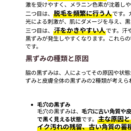
激を受けやすく、メラニン色素が沈着しや
脱毛を頻繁に行う人
二つ目は、
です。
光による刺激が、肌にダメージを与え、黒
汗をかきやすい人
三つ目は、
です。汗
黒ずみが発生しやすくなります。これらの
です。
黒ずみの種類と原因
脇の黒ずみは、人によってその原因や状態
ずみと皮膚全体の黒ずみの2種類が考えら
毛穴の黒ずみ
毛穴の黒ずみは、
毛穴に古い角質や
主な原因と
で黒く見える状態
です。
イク汚れの残留、古い角質の蓄