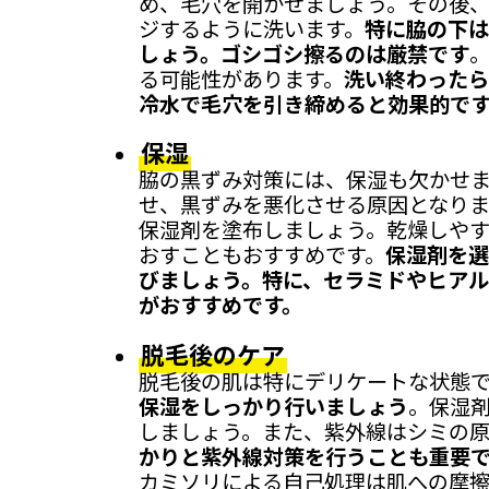
め、毛穴を開かせましょう。その後、
ジするように洗います。
特に脇の下は
しょう。ゴシゴシ擦るのは厳禁です
る可能性があります。
洗い終わったら
冷水で毛穴を引き締めると効果的で
保湿
脇の黒ずみ対策には、保湿も欠かせ
せ、黒ずみを悪化させる原因となりま
保湿剤を塗布しましょう。乾燥しや
おすこともおすすめです。
保湿剤を選
びましょう。特に、セラミドやヒア
がおすすめです。
脱毛後のケア
脱毛後の肌は特にデリケートな状態
保湿をしっかり行いましょう
。保湿
しましょう。また、紫外線はシミの
かりと紫外線対策を行うことも重要
カミソリによる自己処理は肌への摩