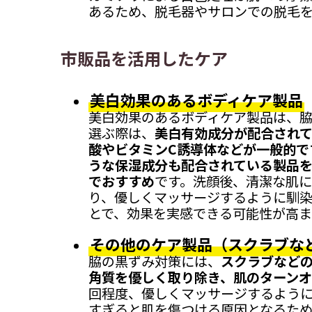
あるため、脱毛器やサロンでの脱毛
市販品を活用したケア
美白効果のあるボディケア製品
美白効果のあるボディケア製品は、脇
選ぶ際は、
美白有効成分が配合され
酸やビタミンC誘導体などが一般的で
うな保湿成分も配合されている製品
でおすすめ
です。洗顔後、清潔な肌
り、優しくマッサージするように馴染
とで、効果を実感できる可能性が高ま
その他のケア製品（スクラブな
脇の黒ずみ対策には、
スクラブなど
角質を優しく取り除き、肌のターン
回程度、優しくマッサージするよう
すぎると肌を傷つける原因となるため