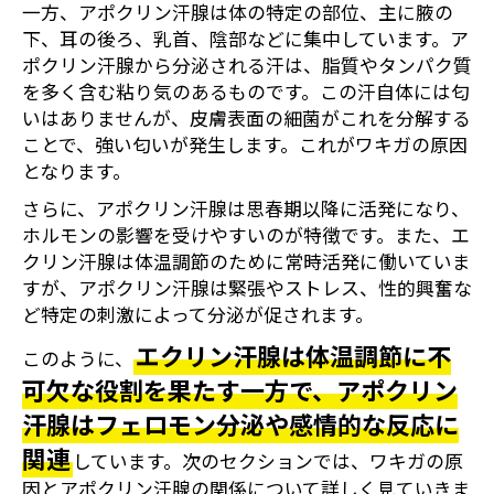
一方、アポクリン汗腺は体の特定の部位、主に腋の
下、耳の後ろ、乳首、陰部などに集中しています。ア
ポクリン汗腺から分泌される汗は、脂質やタンパク質
を多く含む粘り気のあるものです。この汗自体には匂
いはありませんが、皮膚表面の細菌がこれを分解する
ことで、強い匂いが発生します。これがワキガの原因
となります。
さらに、アポクリン汗腺は思春期以降に活発になり、
ホルモンの影響を受けやすいのが特徴です。また、エ
クリン汗腺は体温調節のために常時活発に働いていま
すが、アポクリン汗腺は緊張やストレス、性的興奮な
ど特定の刺激によって分泌が促されます。
エクリン汗腺は体温調節に不
このように、
可欠な役割を果たす一方で、アポクリン
汗腺はフェロモン分泌や感情的な反応に
関連
しています。次のセクションでは、ワキガの原
因とアポクリン汗腺の関係について詳しく見ていきま