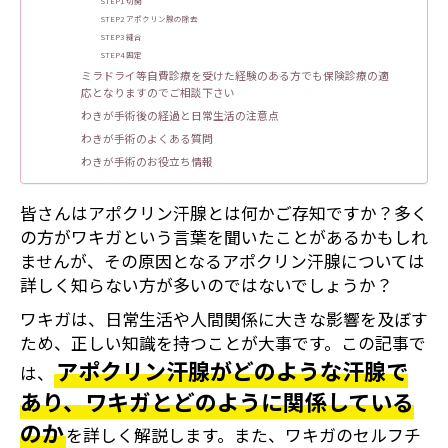
STEP1 切開
STEP2 アポクリン腺の除去
STEP3 縫合
STEP4 固定
ミラドライ等自費診療を受けた経験のある方でも保険診療の適
応となりますのでご相談下さい
わきが手術後の経過と日常生活の注意点
わきが手術のよくある質問
わきが手術のお役立ち情報
皆さんはアポクリン汗腺とは何かご存知ですか？多く
の方がワキガという言葉を聞いたことがあるかもしれ
ませんが、その原因となるアポクリン汗腺については
詳しく知らない方が多いのではないでしょうか？
ワキガは、日常生活や人間関係に大きな影響を及ぼす
ため、正しい知識を持つことが大事です。この記事で
アポクリン汗腺がどのような汗腺で
は、
あり、ワキガとどのように関係している
のか
を詳しく解説します。また、ワキガのセルフチ