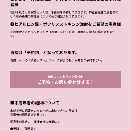
来院時は下記の3項目（①～③）に分けて対応させて頂きます。
❶美容外科手術（無料カウンセリング）をご希望の患者様
初診手続きとカウンセリング（診察）を行った後、手術日を予約して頂きます。当
日施術をご希望の方は事前にご相談ください。
❷わきが・神経線維腫・鼻炎治療等の保険治療をご希望の患
者様
初診手続きと診察を行った後、手術日を予約して頂きます。神経線維腫の患者様に
は今後の長期治療計画についてもご相談させて頂きます。
❸ヒアルロン酸・ボツリヌストキシン注射をご希望の患者様
初診手続きとカウンセリング（診察）を行った後、基本的には当日施術が可能で
す。
当院は「予約制」となっております。
当院サイトの「予約ボタン」から、ご都合の良い日時をご予約下さい。
無料カウンセリング受付中
ご予約・お問い合わせする！