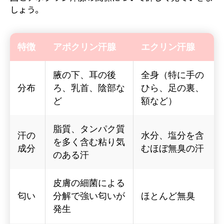
しょう。
特徴
アポクリン汗腺
エクリン汗腺
腋の下、耳の後
全身（特に手の
分布
ろ、乳首、陰部な
ひら、足の裏、
ど
額など）
脂質、タンパク質
汗の
水分、塩分を含
を多く含む粘り気
成分
むほぼ無臭の汗
のある汗
皮膚の細菌による
匂い
分解で強い匂いが
ほとんど無臭
発生