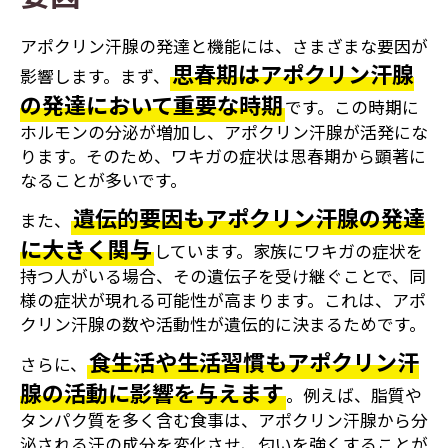
アポクリン汗腺の発達と機能には、さまざまな要因が
思春期はアポクリン汗腺
影響します。まず、
の発達において重要な時期
です。この時期に
ホルモンの分泌が増加し、アポクリン汗腺が活発にな
ります。そのため、ワキガの症状は思春期から顕著に
なることが多いです。
遺伝的要因もアポクリン汗腺の発達
また、
に大きく関与
しています。家族にワキガの症状を
持つ人がいる場合、その遺伝子を受け継ぐことで、同
様の症状が現れる可能性が高まります。これは、アポ
クリン汗腺の数や活動性が遺伝的に決まるためです。
食生活や生活習慣もアポクリン汗
さらに、
腺の活動に影響を与えます
。例えば、脂質や
タンパク質を多く含む食事は、アポクリン汗腺から分
泌される汗の成分を変化させ、匂いを強くすることが