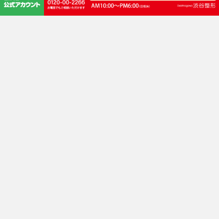
路線 井の頭線 渋谷駅
JR・東横線・田園都市線・東京メトロ銀座線・半蔵門線 渋谷駅
JR渋谷駅「新南口」徒歩3分
渋谷サクラステージ正面