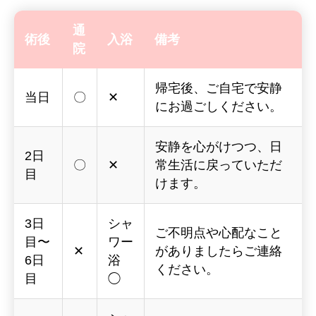
通
術後
入浴
備考
院
帰宅後、ご自宅で安静
当日
〇
✕
にお過ごしください。
安静を心がけつつ、日
2日
〇
✕
常生活に戻っていただ
目
けます。
3日
シャ
ご不明点や心配なこと
目〜
ワー
✕
がありましたらご連絡
6日
浴
ください。
目
◯