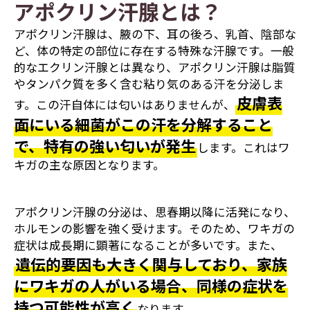
アポクリン汗腺とは？
アポクリン汗腺は、腋の下、耳の後ろ、乳首、陰部な
ど、体の特定の部位に存在する特殊な汗腺です。一般
的なエクリン汗腺とは異なり、アポクリン汗腺は脂質
やタンパク質を多く含む粘り気のある汗を分泌しま
皮膚表
す。この汗自体には匂いはありませんが、
面にいる細菌がこの汗を分解すること
で、特有の強い匂いが発生
します。これはワ
キガの主な原因となります。
アポクリン汗腺の分泌は、思春期以降に活発になり、
ホルモンの影響を強く受けます。そのため、ワキガの
症状は成長期に顕著になることが多いです。また、
遺伝的要因も大きく関与しており、家族
にワキガの人がいる場合、同様の症状を
持つ可能性が高く
なります。