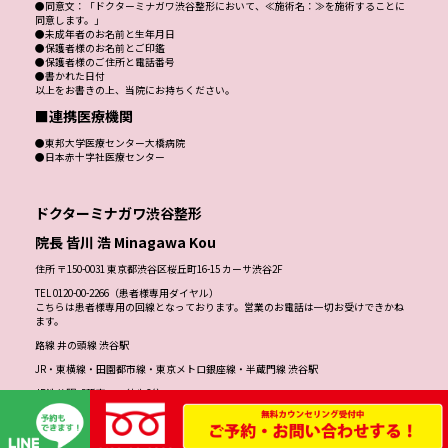
■未成年者の施術について
未成年者は保護者の方と一緒に来院できない場合は、
保護者の同意書が必要です。
同意書の書き方：保護者様の自筆にて
●表題：「同意書」
●同意文：「ドクターミナガワ渋谷整形において、≪施術名：≫を施術することに
同意します。」
●未成年者のお名前と生年月日
●保護者様のお名前とご印鑑
●保護者様のご住所と電話番号
●書かれた日付
以上をお書きの上、当院にお持ちください。
■連携医療機関
●東邦大学医療センター大橋病院
●日本赤十字社医療センター
ドクターミナガワ渋谷整形
院長 皆川 浩 Minagawa Kou
住所 〒150-0031 東京都渋谷区桜丘町16-15 カーサ渋谷2F
TEL 0120-00-2266（患者様専用ダイヤル）
こちらは患者様専用の回線となっております。営業のお電話は一切お受けできかね
ます。