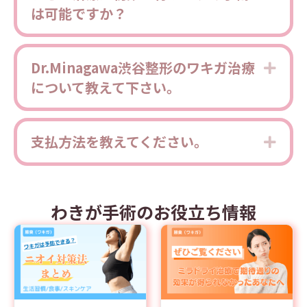
は可能ですか？
Dr.Minagawa渋谷整形のワキガ治療
Expa
について教えて下さい。
支払方法を教えてください。
Expa
わきが手術のお役立ち情報