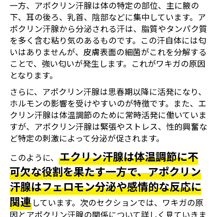
一方、アポクリン汗腺は体の特定の部位、主に腋の
下、耳の後ろ、乳首、陰部などに集中しています。ア
ポクリン汗腺から分泌される汗は、脂質やタンパク質
を多く含む粘り気のあるものです。この汗自体には匂
いはありませんが、皮膚表面の細菌がこれを分解する
ことで、強い匂いが発生します。これがワキガの原因
となります。
さらに、アポクリン汗腺は思春期以降に活発になり、
ホルモンの影響を受けやすいのが特徴です。また、エ
クリン汗腺は体温調節のために常時活発に働いていま
すが、アポクリン汗腺は緊張やストレス、性的興奮な
ど特定の刺激によって分泌が促されます。
エクリン汗腺は体温調節に不
このように、
可欠な役割を果たす一方で、アポクリン
汗腺はフェロモン分泌や感情的な反応に
関連
しています。次のセクションでは、ワキガの原
因とアポクリン汗腺の関係について詳しく見ていきま