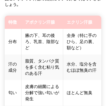
しょう。
特徴
アポクリン汗腺
エクリン汗腺
腋の下、耳の後
全身（特に手の
分布
ろ、乳首、陰部な
ひら、足の裏、
ど
額など）
脂質、タンパク質
汗の
水分、塩分を含
を多く含む粘り気
成分
むほぼ無臭の汗
のある汗
皮膚の細菌による
匂い
分解で強い匂いが
ほとんど無臭
発生