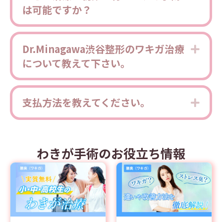
は可能ですか？
Dr.Minagawa渋谷整形のワキガ治療
Expa
について教えて下さい。
支払方法を教えてください。
Expa
わきが手術のお役立ち情報