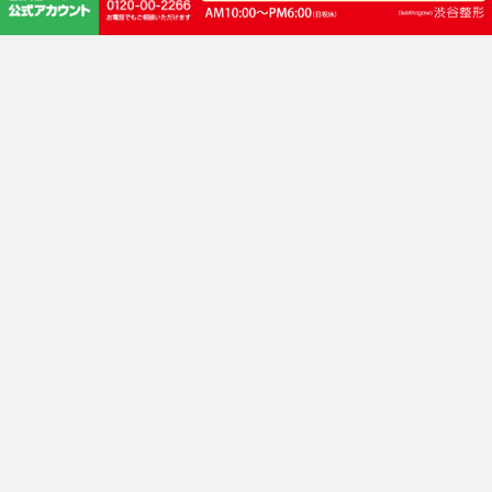
路線 井の頭線 渋谷駅
JR・東横線・田園都市線・東京メトロ銀座線・半蔵門線 渋谷駅
JR渋谷駅「新南口」徒歩3分
渋谷サクラステージ正面