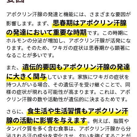
アポクリン汗腺の発達と機能には、さまざまな要因が
思春期はアポクリン汗腺
影響します。まず、
の発達において重要な時期
です。この時期に
ホルモンの分泌が増加し、アポクリン汗腺が活発にな
ります。そのため、ワキガの症状は思春期から顕著に
なることが多いです。
遺伝的要因もアポクリン汗腺の発達
また、
に大きく関与
しています。家族にワキガの症状を
持つ人がいる場合、その遺伝子を受け継ぐことで、同
様の症状が現れる可能性が高まります。これは、アポ
クリン汗腺の数や活動性が遺伝的に決まるためです。
食生活や生活習慣もアポクリン汗
さらに、
腺の活動に影響を与えます
。例えば、脂質や
タンパク質を多く含む食事は、アポクリン汗腺から分
泌される汗の成分を変化させ、匂いを強くすることが