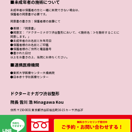
■未成年者の施術について
未成年者は保護者の方と一緒に来院できない場合は、
保護者の同意書が必要です。
同意書の書き方：保護者様の自筆にて
●表題：「同意書」
●同意文：「ドクターミナガワ渋谷整形において、≪施術名：≫を施術することに
同意します。」
●未成年者のお名前と生年月日
●保護者様のお名前とご印鑑
●保護者様のご住所と電話番号
●書かれた日付
以上をお書きの上、当院にお持ちください。
■連携医療機関
●東邦大学医療センター大橋病院
●日本赤十字社医療センター
ドクターミナガワ渋谷整形
院長 皆川 浩 Minagawa Kou
住所 〒150-0031 東京都渋谷区桜丘町16-15 カーサ渋谷2F
TEL 0120-00-2266（患者様専用ダイヤル）
こちらは患者様専用の回線となっております。営業のお電話は一切お受けできかね
ます。