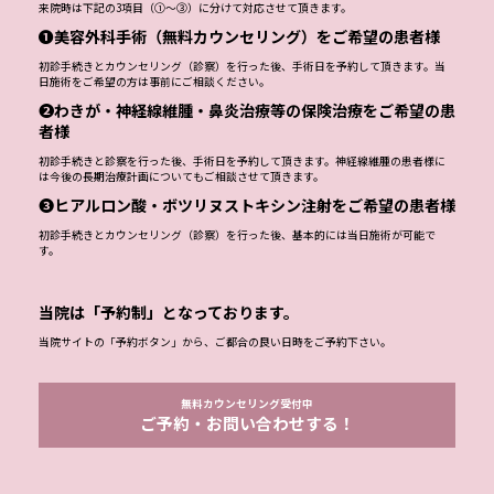
来院時は下記の3項目（①～③）に分けて対応させて頂きます。
❶美容外科手術（無料カウンセリング）をご希望の患者様
初診手続きとカウンセリング（診察）を行った後、手術日を予約して頂きます。当
日施術をご希望の方は事前にご相談ください。
❷わきが・神経線維腫・鼻炎治療等の保険治療をご希望の患
者様
初診手続きと診察を行った後、手術日を予約して頂きます。神経線維腫の患者様に
は今後の長期治療計画についてもご相談させて頂きます。
❸ヒアルロン酸・ボツリヌストキシン注射をご希望の患者様
初診手続きとカウンセリング（診察）を行った後、基本的には当日施術が可能で
す。
当院は「予約制」となっております。
当院サイトの「予約ボタン」から、ご都合の良い日時をご予約下さい。
無料カウンセリング受付中
ご予約・お問い合わせする！