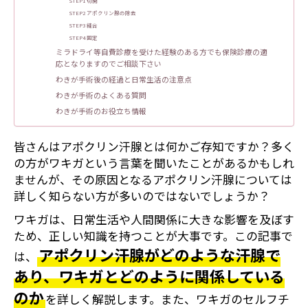
STEP1 切開
STEP2 アポクリン腺の除去
STEP3 縫合
STEP4 固定
ミラドライ等自費診療を受けた経験のある方でも保険診療の適
応となりますのでご相談下さい
わきが手術後の経過と日常生活の注意点
わきが手術のよくある質問
わきが手術のお役立ち情報
皆さんはアポクリン汗腺とは何かご存知ですか？多く
の方がワキガという言葉を聞いたことがあるかもしれ
ませんが、その原因となるアポクリン汗腺については
詳しく知らない方が多いのではないでしょうか？
ワキガは、日常生活や人間関係に大きな影響を及ぼす
ため、正しい知識を持つことが大事です。この記事で
アポクリン汗腺がどのような汗腺で
は、
あり、ワキガとどのように関係している
のか
を詳しく解説します。また、ワキガのセルフチ