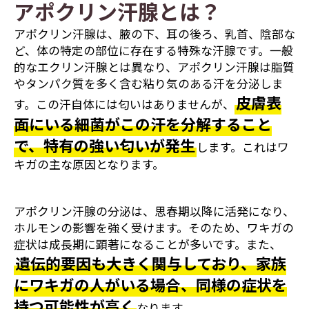
アポクリン汗腺とは？
アポクリン汗腺は、腋の下、耳の後ろ、乳首、陰部な
ど、体の特定の部位に存在する特殊な汗腺です。一般
的なエクリン汗腺とは異なり、アポクリン汗腺は脂質
やタンパク質を多く含む粘り気のある汗を分泌しま
皮膚表
す。この汗自体には匂いはありませんが、
面にいる細菌がこの汗を分解すること
で、特有の強い匂いが発生
します。これはワ
キガの主な原因となります。
アポクリン汗腺の分泌は、思春期以降に活発になり、
ホルモンの影響を強く受けます。そのため、ワキガの
症状は成長期に顕著になることが多いです。また、
遺伝的要因も大きく関与しており、家族
にワキガの人がいる場合、同様の症状を
持つ可能性が高く
なります。