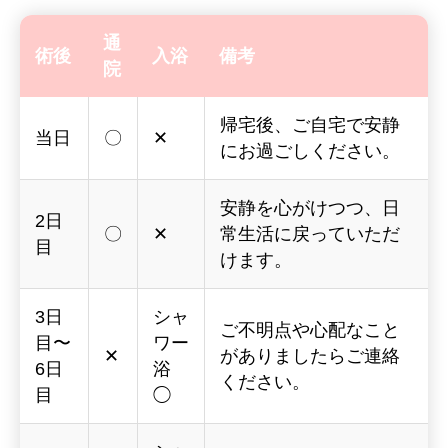
通
術後
入浴
備考
院
帰宅後、ご自宅で安静
当日
〇
✕
にお過ごしください。
安静を心がけつつ、日
2日
〇
✕
常生活に戻っていただ
目
けます。
3日
シャ
ご不明点や心配なこと
目〜
ワー
✕
がありましたらご連絡
6日
浴
ください。
目
◯