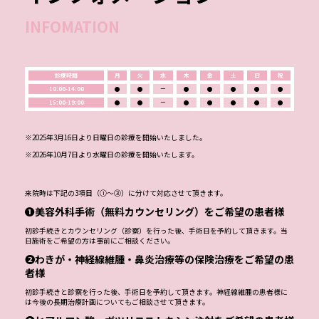
INFOMATION
診療時間
月
火
水
木
金
土
日
祝
10:00-14:00
●
●
ー
●
●
●
●
●
15:00-19:00
●
●
ー
●
●
●
●
●
※2025年3月16日より日曜日の診療を開始いたしました。
※2026年10月7日より水曜日の診療を開始いたします。
来院時は下記の3項目（①～③）に分けて対応させて頂きます。
❶美容外科手術（無料カウンセリング）をご希望の患者様
初診手続きとカウンセリング（診察）を行った後、手術日を予約して頂きます。当
日施術をご希望の方は事前にご相談ください。
❷わきが・神経線維腫・鼻炎治療等の保険治療をご希望の患
者様
初診手続きと診察を行った後、手術日を予約して頂きます。神経線維腫の患者様に
は今後の長期治療計画についてもご相談させて頂きます。