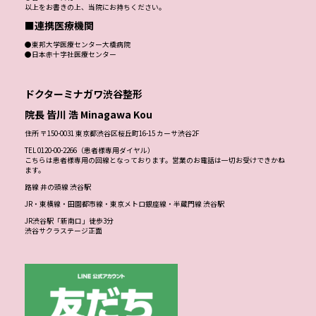
以上をお書きの上、当院にお持ちください。
■連携医療機関
●東邦大学医療センター大橋病院
●日本赤十字社医療センター
ドクターミナガワ渋谷整形
院長 皆川 浩 Minagawa Kou
住所 〒150-0031 東京都渋谷区桜丘町16-15 カーサ渋谷2F
TEL 0120-00-2266（患者様専用ダイヤル）
こちらは患者様専用の回線となっております。営業のお電話は一切お受けできかね
ます。
路線 井の頭線 渋谷駅
JR・東横線・田園都市線・東京メトロ銀座線・半蔵門線 渋谷駅
JR渋谷駅「新南口」徒歩3分
渋谷サクラステージ正面