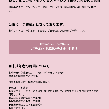
❸ヒアルロン酸・ボツリヌストキシン注射をご希望の患者様
初診手続きとカウンセリング（診察）を行った後、基本的には当日施術が可能で
す。
当院は「予約制」となっております。
当院サイトの「予約ボタン」から、ご都合の良い日時をご予約下さい。
無料カウンセリング受付中
ご予約・お問い合わせする！
■未成年者の施術について
未成年者は保護者の方と一緒に来院できない場合は、
保護者の同意書が必要です。
同意書の書き方：保護者様の自筆にて
●表題：「同意書」
●同意文：「ドクターミナガワ渋谷整形において、≪施術名：≫を施術することに
同意します。」
●未成年者のお名前と生年月日
●保護者様のお名前とご印鑑
●保護者様のご住所と電話番号
●書かれた日付