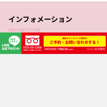
インフォメーション
INFOMATION
診療時間
月
火
水
木
金
土
日
祝
10:00-14:00
●
●
ー
●
●
●
●
●
15:00-19:00
●
●
ー
●
●
●
●
●
※2025年3月16日より日曜日の診療を開始いたしました。
※2026年10月7日より水曜日の診療を開始いたします。
来院時は下記の3項目（①～③）に分けて対応させて頂きます。
❶美容外科手術（無料カウンセリング）をご希望の患者様
初診手続きとカウンセリング（診察）を行った後、手術日を予約して頂きます。当
日施術をご希望の方は事前にご相談ください。