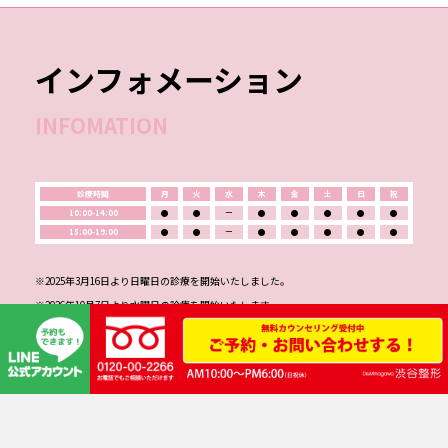
インフォメーション
INFOMATION
診療時間
月
火
水
木
金
土
日
祝
10:00-14:00
●
●
ー
●
●
●
●
●
15:00-19:00
●
●
ー
●
●
●
●
●
※2025年3月16日より日曜日の診療を開始いたしました。
※2026年10月7日より水曜日の診療を開始いたします。
来院時は下記の3項目（①～③）に分けて対応させて頂きます。
❶美容外科手術（無料カウンセリング）をご希望の患者様
初診手続きとカウンセリング（診察）を行った後、手術日を予約して頂きます。当
日施術をご希望の方は事前にご相談ください。