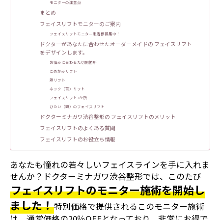
モニターの注意点
まとめ
フェイスリフトモニターのご案内
フェイスリフトモニター患者様募集中！
ドクターがあなたに合わせたオーダーメイドの フェイスリフト
をデザインします。
お悩みに合わせた切開箇所
こめかみリフト
頬リフト
ネック（首）リフト
フェイスリフト3か所
ひたい（額）のフェイスリフト
ドクターミナガワ渋谷整形の フェイスリフトのメリット
フェイスリフトのよくある質問
フェイスリフトのお役立ち情報
あなたも憧れの若々しいフェイスラインを手に入れま
せんか？ドクターミナガワ渋谷整形では、このたび
フェイスリフトのモニター施術を開始し
ました！
特別価格で提供されるこのモニター施術
は、通常価格の20％OFFとなっており、非常にお得で