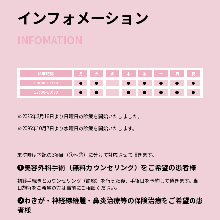
インフォメーション
INFOMATION
診療時間
月
火
水
木
金
土
日
祝
10:00-14:00
●
●
ー
●
●
●
●
●
15:00-19:00
●
●
ー
●
●
●
●
●
※2025年3月16日より日曜日の診療を開始いたしました。
※2026年10月7日より水曜日の診療を開始いたします。
来院時は下記の3項目（①～③）に分けて対応させて頂きます。
❶美容外科手術（無料カウンセリング）をご希望の患者様
初診手続きとカウンセリング（診察）を行った後、手術日を予約して頂きます。当
日施術をご希望の方は事前にご相談ください。
❷わきが・神経線維腫・鼻炎治療等の保険治療をご希望の患
者様