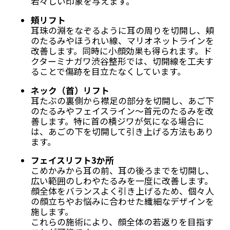
若々しい印象を与えます。
頬リフト
耳珠の淵をなぞるように耳の周りを切開し、頬
のたるみやほうれい線、マリオネットラインを
改善します。同時に小顔効果も得られます。ド
クターミナガワ渋谷整形では、切開線を工夫す
ることで傷跡を目立たなくしています。
ネック（首）リフト
耳たぶの裏側から襟足の部分を切開し、あご下
のたるみやフェイスライン〜首元のたるみを改
善します。特に首の横ジワが気になる場合に
は、あごの下を切開して引き上げる方法もあり
ます。
フェイスリフト3か所
こめかみから耳の前、耳の後ろまでを切開し、
広い範囲のしわやたるみを一度に改善します。
顔全体をバランスよく引き上げるため、個々人
の顔立ちやお悩みに合わせた繊細なデザインを
施します。
これらの施術により、顔全体の若返りを目指す