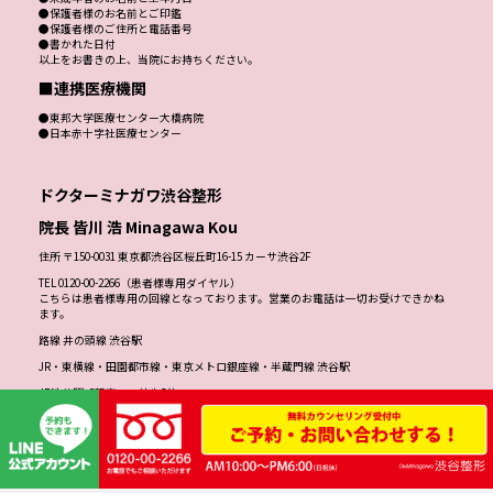
●保護者様のお名前とご印鑑
●保護者様のご住所と電話番号
●書かれた日付
以上をお書きの上、当院にお持ちください。
■連携医療機関
●東邦大学医療センター大橋病院
●日本赤十字社医療センター
ドクターミナガワ渋谷整形
院長 皆川 浩 Minagawa Kou
住所 〒150-0031 東京都渋谷区桜丘町16-15 カーサ渋谷2F
TEL 0120-00-2266（患者様専用ダイヤル）
こちらは患者様専用の回線となっております。営業のお電話は一切お受けできかね
ます。
路線 井の頭線 渋谷駅
JR・東横線・田園都市線・東京メトロ銀座線・半蔵門線 渋谷駅
JR渋谷駅「新南口」徒歩3分
渋谷サクラステージ正面