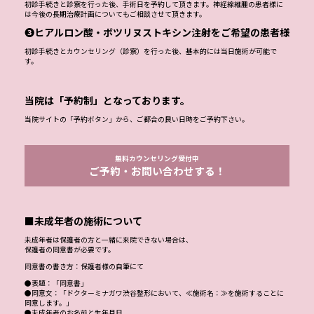
初診手続きと診察を行った後、手術日を予約して頂きます。神経線維腫の患者様に
は今後の長期治療計画についてもご相談させて頂きます。
❸ヒアルロン酸・ボツリヌストキシン注射をご希望の患者様
初診手続きとカウンセリング（診察）を行った後、基本的には当日施術が可能で
す。
当院は「予約制」となっております。
当院サイトの「予約ボタン」から、ご都合の良い日時をご予約下さい。
無料カウンセリング受付中
ご予約・お問い合わせする！
■未成年者の施術について
未成年者は保護者の方と一緒に来院できない場合は、
保護者の同意書が必要です。
同意書の書き方：保護者様の自筆にて
●表題：「同意書」
●同意文：「ドクターミナガワ渋谷整形において、≪施術名：≫を施術することに
同意します。」
●未成年者のお名前と生年月日