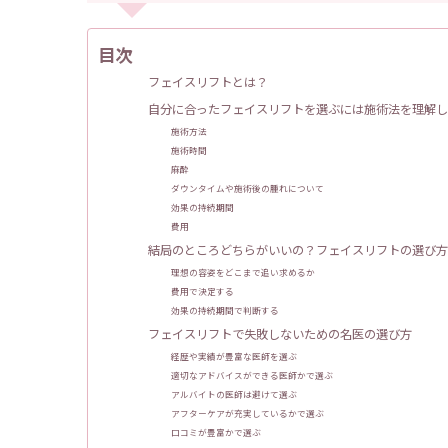
目次
フェイスリフトとは？
自分に合ったフェイスリフトを選ぶには施術法を理解し
施術方法
施術時間
麻酔
ダウンタイムや施術後の腫れについて
効果の持続期間
費用
結局のところどちらがいいの？フェイスリフトの選び方
理想の容姿をどこまで追い求めるか
費用で決定する
効果の持続期間で判断する
フェイスリフトで失敗しないための名医の選び方
経歴や実績が豊富な医師を選ぶ
適切なアドバイスができる医師かで選ぶ
アルバイトの医師は避けて選ぶ
アフターケアが充実しているかで選ぶ
口コミが豊富かで選ぶ