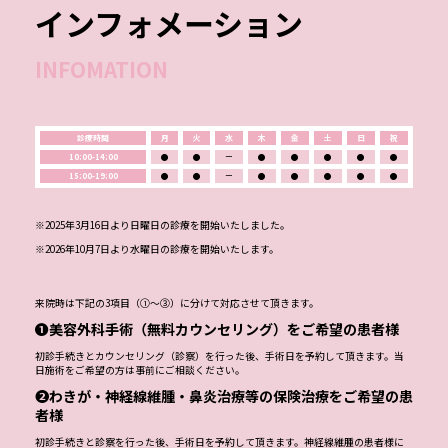
インフォメーション
INFOMATION
診療時間
月
火
水
木
金
土
日
祝
10:00-14:00
●
●
ー
●
●
●
●
●
15:00-19:00
●
●
ー
●
●
●
●
●
※2025年3月16日より日曜日の診療を開始いたしました。
※2026年10月7日より水曜日の診療を開始いたします。
来院時は下記の3項目（①～③）に分けて対応させて頂きます。
❶美容外科手術（無料カウンセリング）をご希望の患者様
初診手続きとカウンセリング（診察）を行った後、手術日を予約して頂きます。当
日施術をご希望の方は事前にご相談ください。
❷わきが・神経線維腫・鼻炎治療等の保険治療をご希望の患
者様
初診手続きと診察を行った後、手術日を予約して頂きます。神経線維腫の患者様に