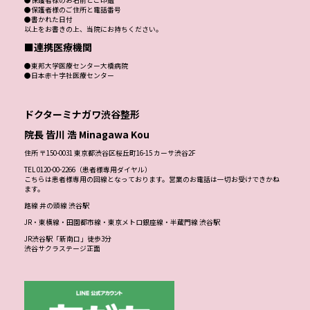
●保護者様のお名前とご印鑑
●保護者様のご住所と電話番号
●書かれた日付
以上をお書きの上、当院にお持ちください。
■連携医療機関
●東邦大学医療センター大橋病院
●日本赤十字社医療センター
ドクターミナガワ渋谷整形
院長 皆川 浩 Minagawa Kou
住所 〒150-0031 東京都渋谷区桜丘町16-15 カーサ渋谷2F
TEL 0120-00-2266（患者様専用ダイヤル）
こちらは患者様専用の回線となっております。営業のお電話は一切お受けできかね
ます。
路線 井の頭線 渋谷駅
JR・東横線・田園都市線・東京メトロ銀座線・半蔵門線 渋谷駅
JR渋谷駅「新南口」徒歩3分
渋谷サクラステージ正面