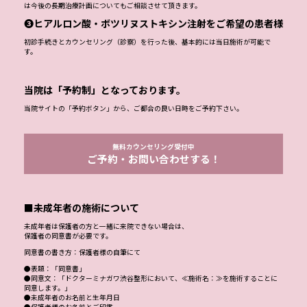
は今後の長期治療計画についてもご相談させて頂きます。
❸ヒアルロン酸・ボツリヌストキシン注射をご希望の患者様
初診手続きとカウンセリング（診察）を行った後、基本的には当日施術が可能で
す。
当院は「予約制」となっております。
当院サイトの「予約ボタン」から、ご都合の良い日時をご予約下さい。
無料カウンセリング受付中
ご予約・お問い合わせする！
■未成年者の施術について
未成年者は保護者の方と一緒に来院できない場合は、
保護者の同意書が必要です。
同意書の書き方：保護者様の自筆にて
●表題：「同意書」
●同意文：「ドクターミナガワ渋谷整形において、≪施術名：≫を施術することに
同意します。」
●未成年者のお名前と生年月日