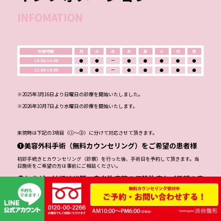
INFOMATION
診療時間
月
火
水
木
金
土
日
祝
10:00-14:00
●
●
ー
●
●
●
●
●
15:00-19:00
●
●
ー
●
●
●
●
●
※2025年3月16日より日曜日の診療を開始いたしました。
※2026年10月7日より水曜日の診療を開始いたします。
来院時は下記の3項目（①～③）に分けて対応させて頂きます。
❶美容外科手術（無料カウンセリング）をご希望の患者様
初診手続きとカウンセリング（診察）を行った後、手術日を予約して頂きます。当
日施術をご希望の方は事前にご相談ください。
❷わきが・神経線維腫・鼻炎治療等の保険治療をご希望の患
者様
初診手続きと診察を行った後、手術日を予約して頂きます。神経線維腫の患者様に
は今後の長期治療計画についてもご相談させて頂きます。
❸ヒアルロン酸・ボツリヌストキシン注射をご希望の患者様