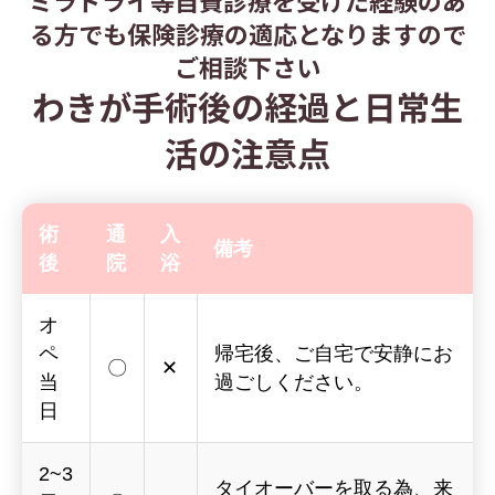
ミラドライ等自費診療を受けた経験のあ
る方でも保険診療の適応となりますので
ご相談下さい
わきが手術後の経過と日常生
活の注意点
術
通
入
備考
後
院
浴
オ
ペ
帰宅後、ご自宅で安静にお
〇
✕
当
過ごしください。
日
2~3
タイオーバーを取る為、来