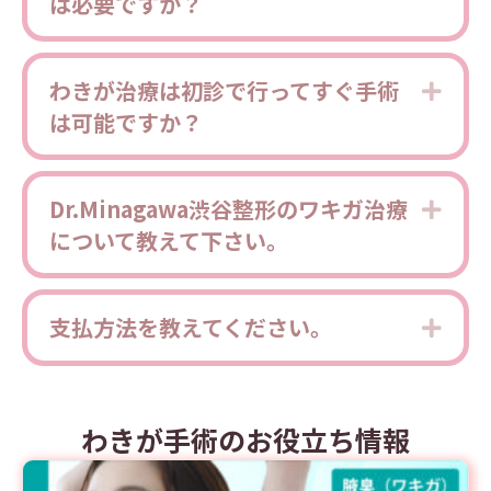
は必要ですか？
わきが治療は初診で行ってすぐ手術
Expa
は可能ですか？
Dr.Minagawa渋谷整形のワキガ治療
Expa
について教えて下さい。
支払方法を教えてください。
Expa
わきが手術のお役立ち情報