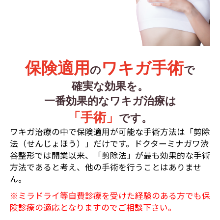
保険適用
ワキガ手術
の
で
確実な効果を。
一番効果的なワキガ治療は
「手術」
です。
ワキガ治療の中で保険適用が可能な手術方法は「剪除
法（せんじょほう）」だけです。ドクターミナガワ渋
谷整形では開業以来、「剪除法」が最も効果的な手術
方法であると考え、他の手術を行うことはありませ
ん。
※ミラドライ等自費診療を受けた経験のある方でも保
険診療の適応となりますのでご相談下さい。