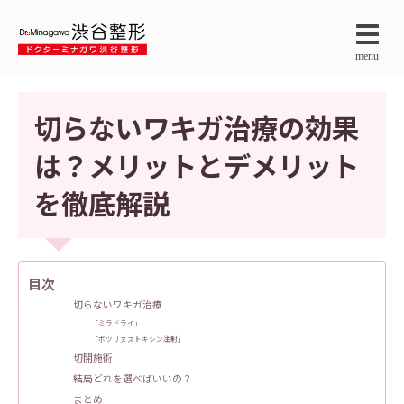
menu
切らないワキガ治療の効果
は？メリットとデメリット
を徹底解説
目次
切らないワキガ治療
「ミラドライ」
「ボツリヌストキシン注射」
切開施術
結局どれを選べばいいの？
まとめ