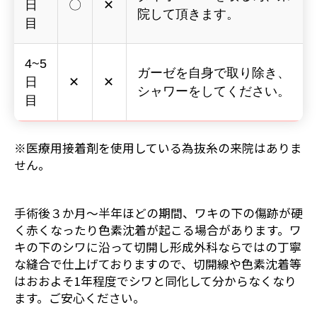
日
〇
✕
院して頂きます。
目
4~5
ガーゼを自身で取り除き、
日
✕
✕
シャワーをしてください。
目
※医療用接着剤を使用している為抜糸の来院はありま
せん。
手術後３か月～半年ほどの期間、ワキの下の傷跡が硬
く赤くなったり色素沈着が起こる場合があります。ワ
キの下のシワに沿って切開し形成外科ならではの丁寧
な縫合で仕上げておりますので、切開線や色素沈着等
はおおよそ1年程度でシワと同化して分からなくなり
ます。ご安心ください。