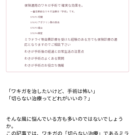
保険適用のワキガ手術で 確実な効果を。
一番効果的なワキガ治療は「手術」です。
STEP1 切開
STEP2 アポクリン腺の除去
STEP3 縫合
STEP4 固定
ミラドライ等自費診療を受けた経験のある方でも保険診療の適
応となりますのでご相談下さい
わきが手術後の経過と日常生活の注意点
わきが手術のよくある質問
わきが手術のお役立ち情報
「ワキガを治したいけど、手術は怖い」
「切らない治療ってどれがいいの？」
そんな風に悩んでいる方も多いのではないでしょう
か。
この記事では、ワキガの「切らない治療」であるミラ