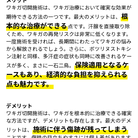
メリット
ワキガ切開施術は、ワキガ治療において確実な効果が
根
期待できる方法の一つです。最大のメリットは、
本的な治療ができる
点です。汗腺を直接取り除
くため、ワキガの再発リスクは非常に低くなります。
一度施術を受ければ、長期間にわたってワキガの悩み
から解放されるでしょう。さらに、ボツリヌストキシ
ン注射と同様、多汗症の症状も同時に改善されるケー
保険適用となるケ
スが多く、まさに一石二鳥。
ースもあり、経済的な負担を抑えられる
点も魅力です。
デメリット
ワキガ切開施術は、ワキガを根本的に治療できる確実
な方法ですが、デメリットも存在します。最大のデメ
施術に伴う傷跡が残ってしまう
リットは、
ことです。傷跡の目立ちやすさには個人差があります