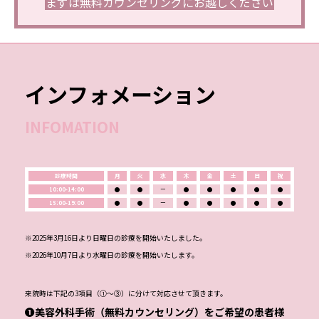
まずは無料カウンセリングにお越しください
インフォメーション
INFOMATION
診療時間
月
火
水
木
金
土
日
祝
10:00-14:00
●
●
ー
●
●
●
●
●
15:00-19:00
●
●
ー
●
●
●
●
●
※2025年3月16日より日曜日の診療を開始いたしました。
※2026年10月7日より水曜日の診療を開始いたします。
来院時は下記の3項目（①～③）に分けて対応させて頂きます。
❶美容外科手術（無料カウンセリング）をご希望の患者様