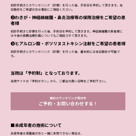
初診手続きとカウンセリング（診察）を行った後、手術日を予約して頂きます。当
日施術をご希望の方は事前にご相談ください。
❷わきが・神経線維腫・鼻炎治療等の保険治療をご希望の患
者様
初診手続きと診察を行った後、手術日を予約して頂きます。神経線維腫の患者様に
は今後の長期治療計画についてもご相談させて頂きます。
❸ヒアルロン酸・ボツリヌストキシン注射をご希望の患者様
初診手続きとカウンセリング（診察）を行った後、基本的には当日施術が可能で
す。
当院は「予約制」となっております。
当院サイトの「予約ボタン」から、ご都合の良い日時をご予約下さい。
無料カウンセリング受付中
ご予約・お問い合わせする！
■未成年者の施術について
未成年者は保護者の方と一緒に来院できない場合は、