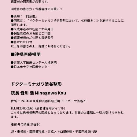
保護者の同意書が必要です。
同意書の書き方：保護者様の自筆にて
●表題：「同意書」
●同意文：「ドクターミナガワ渋谷整形において、≪施術名：≫を施術することに
同意します。」
●未成年者のお名前と生年月日
●保護者様のお名前とご印鑑
●保護者様のご住所と電話番号
●書かれた日付
以上をお書きの上、当院にお持ちください。
■連携医療機関
●東邦大学医療センター大橋病院
●日本赤十字社医療センター
ドクターミナガワ渋谷整形
院長 皆川 浩 Minagawa Kou
住所 〒150-0031 東京都渋谷区桜丘町16-15 カーサ渋谷2F
TEL 0120-00-2266（患者様専用ダイヤル）
こちらは患者様専用の回線となっております。営業のお電話は一切お受けできかね
ます。
路線 井の頭線 渋谷駅
JR・東横線・田園都市線・東京メトロ銀座線・半蔵門線 渋谷駅