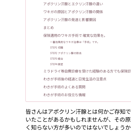
アポクリン汗腺とエクリン汗腺の違い
ワキガの原因とアポクリン汗腺の関係
アポクリン汗腺の発達と影響要因
まとめ
保険適用のワキガ手術で 確実な効果を。
一番効果的なワキガ治療は「手術」です。
STEP1 切開
STEP2 アポクリン腺の除去
STEP3 縫合
STEP4 固定
ミラドライ等自費診療を受けた経験のある方でも保険診
わきが手術後の経過と日常生活の注意点
わきが手術のよくある質問
わきが手術のお役立ち情報
皆さんはアポクリン汗腺とは何かご存知で
いたことがあるかもしれませんが、その原
く知らない方が多いのではないでしょうか