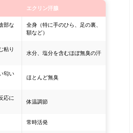
エクリン汗腺
陰部な
全身（特に手のひら、足の裏、
額など）
む粘り
水分、塩分を含むほぼ無臭の汗
い匂い
ほとんど無臭
反応に
体温調節
常時活発