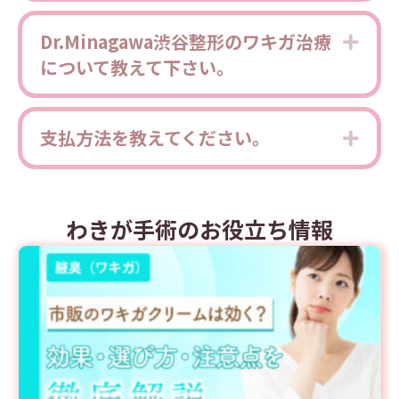
Dr.Minagawa渋谷整形のワキガ治療
Expa
について教えて下さい。
支払方法を教えてください。
Expa
わきが手術のお役立ち情報