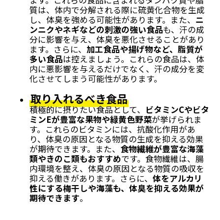
質は、体内で分解される際に硫黄化合物を生成
し、体臭を強める可能性があります。また、
ニ
ンニクやネギなどの刺激の強い食品
も、汗の成
分に影響を与え、体臭を悪化させることがあり
ます。さらに、
加工食品や揚げ物など、脂質が
多い食品
は控えましょう。これらの食品は、体
内に悪影響を与えるだけでなく、汗の成分を変
化させてしまう可能性があります。
取り入れるべき食品
積極的に摂りたい食品として、
ビタミンCやビタ
ミンEが豊富な果物や緑黄色野菜
が挙げられま
す。これらのビタミンには、抗酸化作用があ
り、体臭の原因となる物質の生成を抑える効果
が期待できます。また、
食物繊維が豊富な海藻
類やきのこ類もおすすめ
です。食物繊維は、腸
内環境を整え、体臭の原因となる物質の吸収を
抑える働きがあります。さらに、
体をアルカリ
性にする梅干しや海藻も、体臭を抑える効果が
期待できます
。