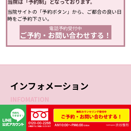
当院は「予約制」となっております。
当院サイトの「予約ボタン」から、ご都合の良い日
時をご予約下さい。
電話予約受付中
ご予約・お問い合わせする！
インフォメーション
INFOMATION
診療時間
月
火
水
木
金
土
日
祝
10:00-14:00
●
●
ー
●
●
●
●
●
15:00-19:00
●
●
ー
●
●
●
●
●