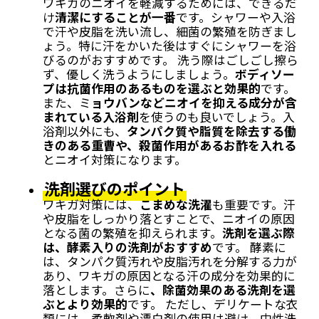
ワキガのニオイを軽減するためには、できるだ
け
清潔にすることが一番
です。シャワーや入浴
で汗や皮脂を洗い流し、細菌の繁殖を防ぎまし
ょう。特に汗をかいた後はすぐにシャワーを浴
びるのがおすすめです。 洗う際はごしごし擦ら
ず、優しく洗うようにしましょう。
ボディソー
プは抗菌作用のあるものを選ぶと効果的
です。
また、ミ
ョウバンなどニオイを抑える成分が含
まれている入浴剤
を使うのも良いでしょう。入
浴剤以外にも、
タンパク質や脂質を除去する働
きのある重曹や、殺菌作用があるお酢を入れる
とニオイ対策になります。
洗剤選びのポイント
ワキガ対策には、
こまめな洗濯
も重要です。汗
や皮脂をしっかり落とすことで、ニオイの原因
となる菌の繁殖を抑えられます。
洗剤を選ぶ際
は、酵素入りの洗剤がおすすめ
です。 酵素に
は、タンパク質汚れや皮脂汚れを分解する力が
あり、ワキガの原因となる汗の成分を効果的に
落とします。さらに
、除菌効果のある洗剤を選
ぶとより効果的
です。 ただし、デリケートな衣
類には、柔軟剤や漂白剤の使用は避け、中性洗