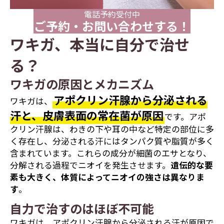
電話予約受付中
ご予約・お問い合わせする！
ワキガ、本当に自分で治せ
る？
ワキガの原因とメカニズム
アポクリン汗腺から分泌される
ワキガは、
汗と、皮膚表面の常在菌が原因
です。アポ
クリン汗腺は、わきの下や耳の中など特定の部位に多
く存在し、分泌される汗にはタンパク質や脂質が多く
含まれています。これらの成分が細菌のエサとなり、
分解される過程でニオイを発生させます。
遺伝的な要
素も大きく、体質によってニオイの強さは異なりま
す
。
自力で治すのはほぼ不可能
ワキガは、アポクリン汗腺から分泌される汗が原因で