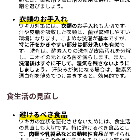
剤を選びましょう。
衣類のお手入れ
ワキガ対策には、
衣類のお手入れ
も大切です。
汗や皮脂を吸収した衣類は、菌が繁殖しやすい
環境になります。こまめな洗濯が基本ですが、
特に汗をかきやすい部分は部分洗いも有効
で
す。 洗剤は、酵素入りの洗剤が皮脂汚れを分解
し、ニオイの元となる菌を減らします。また、
洗濯後はすぐに干して、湿気を残さないように
しましょう
。 汗染みが気になる場合は、酸素系
漂白剤を薄めてつけ置きすると、効果的です。
食生活の見直し
避けるべき食品
ワキガの症状を悪化させないためには、食生活
の見直しも大切です。特に避けるべき食品とし
て、
肉類や乳製品などの動物性食品
が挙げられ
ます。これらの食品に含まれるタンパク質や脂