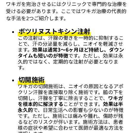
ワキガを完治させるにはクリニックで専門的な治療を
受ける必要があります。ここではワキガ治療の代表的
な手法を2つご紹介します。
ボツリヌストキシン注射
この注射は、汗腺の働きを一時的に抑制するこ
とで、汗の分泌量を減らし、ニオイを軽減させ
ます。
効果は通常3～6ヶ月ほど持続し、ダウン
タイムも短いのが特徴
です。ただし、効果は永
久的ではなく、定期的な注射が必要となりま
す。
切開施術
ワキガの切開施術は、ニオイの原因となるアポ
クリン汗腺を直接取り除く施術です。脇の下を
切開し、汗腺を丁寧に除去することで、
ワキガ
を根本的に解決する
ことができます。
効果は半
永久的
で、日常生活への影響も少ないのが特徴
です。ただし、施術には痛みや腫れ、傷跡が残
るなどのリスクが伴います。施術方法は、患者
様の症状や希望に合わせて医師が最適な方法を