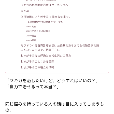
ワキガの根本的な治療はクリニックへ
まとめ
保険適用のワキガ手術で 確実な効果を。
一番効果的なワキガ治療は「手術」です。
STEP1 切開
STEP2 アポクリン腺の除去
STEP3 縫合
STEP4 固定
ミラドライ等自費診療を受けた経験のある方でも保険診療の適
応となりますのでご相談下さい
わきが手術後の経過と日常生活の注意点
わきが手術のよくある質問
わきが手術のお役立ち情報
「ワキガを治したいけど、どうすればいいの？」
「自力で治せるって本当？」
同じ悩みを持っている人の話は目に入ってしまうも
の。