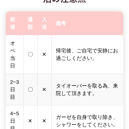
術
通
入
備考
後
院
浴
オ
ペ
帰宅後、ご自宅で安静にお
〇
✕
当
過ごしください。
日
2~3
タイオーバーを取る為、来
日
〇
✕
院して頂きます。
目
4~5
ガーゼを自身で取り除き、
日
✕
✕
シャワーをしてください。
目