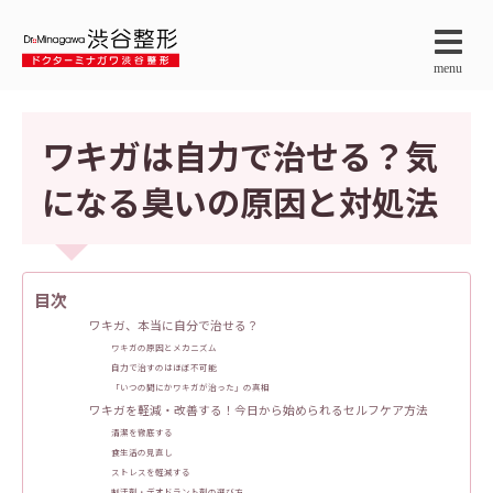
menu
ワキガは自力で治せる？気
になる臭いの原因と対処法
目次
ワキガ、本当に自分で治せる？
ワキガの原因とメカニズム
自力で治すのはほぼ不可能
「いつの間にかワキガが治った」の真相
ワキガを軽減・改善する！今日から始められるセルフケア方法
清潔を徹底する
食生活の見直し
ストレスを軽減する
制汗剤・デオドラント剤の選び方