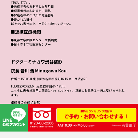
同意します。」
●未成年者のお名前と生年月日
●保護者様のお名前とご印鑑
●保護者様のご住所と電話番号
●書かれた日付
以上をお書きの上、当院にお持ちください。
■連携医療機関
●東邦大学医療センター大橋病院
●日本赤十字社医療センター
ドクターミナガワ渋谷整形
院長 皆川 浩 Minagawa Kou
住所 〒150-0031 東京都渋谷区桜丘町16-15 カーサ渋谷2F
TEL 0120-00-2266（患者様専用ダイヤル）
こちらは患者様専用の回線となっております。営業のお電話は一切お受けできかね
ます。
路線 井の頭線 渋谷駅
JR・東横線・田園都市線・東京メトロ銀座線・半蔵門線 渋谷駅
JR渋谷駅「新南口」徒歩3分
渋谷サクラステージ正面