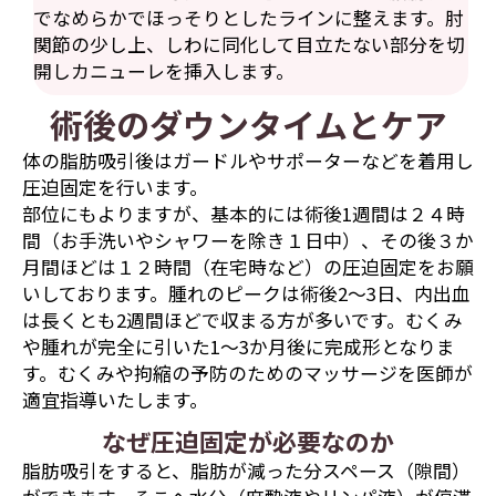
でなめらかでほっそりとしたラインに整えます。肘
関節の少し上、しわに同化して目立たない部分を切
開しカニューレを挿入します。
術後のダウンタイムとケア
体の脂肪吸引後はガードルやサポーターなどを着用し
圧迫固定を行います。
部位にもよりますが、基本的には術後1週間は２４時
間（お手洗いやシャワーを除き１日中）、その後３か
月間ほどは１２時間（在宅時など）の圧迫固定をお願
いしております。腫れのピークは術後2〜3日、内出血
は長くとも2週間ほどで収まる方が多いです。むくみ
や腫れが完全に引いた1〜3か月後に完成形となりま
す。むくみや拘縮の予防のためのマッサージを医師が
適宜指導いたします。
なぜ圧迫固定が必要なのか
脂肪吸引をすると、脂肪が減った分スペース（隙間）