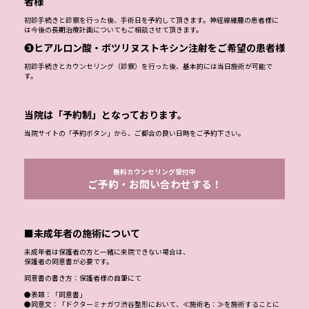
者様
初診手続きと診察を行った後、手術日を予約して頂きます。神経線維腫の患者様に
は今後の長期治療計画についてもご相談させて頂きます。
❸ヒアルロン酸・ボツリヌストキシン注射をご希望の患者様
初診手続きとカウンセリング（診察）を行った後、基本的には当日施術が可能で
す。
当院は「予約制」となっております。
当院サイトの「予約ボタン」から、ご都合の良い日時をご予約下さい。
無料カウンセリング受付中
ご予約・お問い合わせする！
■未成年者の施術について
未成年者は保護者の方と一緒に来院できない場合は、
保護者の同意書が必要です。
同意書の書き方：保護者様の自筆にて
●表題：「同意書」
●同意文：「ドクターミナガワ渋谷整形において、≪施術名：≫を施術することに