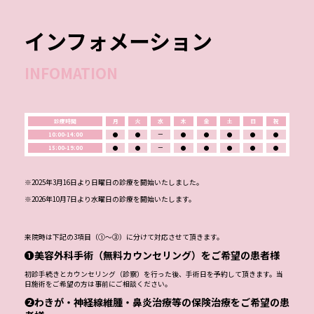
インフォメーション
INFOMATION
診療時間
月
火
水
木
金
土
日
祝
10:00-14:00
●
●
ー
●
●
●
●
●
15:00-19:00
●
●
ー
●
●
●
●
●
※2025年3月16日より日曜日の診療を開始いたしました。
※2026年10月7日より水曜日の診療を開始いたします。
来院時は下記の3項目（①～③）に分けて対応させて頂きます。
❶美容外科手術（無料カウンセリング）をご希望の患者様
初診手続きとカウンセリング（診察）を行った後、手術日を予約して頂きます。当
日施術をご希望の方は事前にご相談ください。
❷わきが・神経線維腫・鼻炎治療等の保険治療をご希望の患