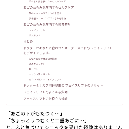
若々しい肌を保つためのスキンケア
あごのたるみを解消するセルフケア
顔のマッサージでリンパを流す
表情筋トレーニングでたるみを予防
あごのたるみを解消する美容整形
フェイスリフト
テスリフト
まとめ
ドクターがあなたに合わせたオーダーメイドの フェイスリフト
をデザインします。
お悩みに合わせた切開箇所
こめかみリフト
頬リフト
ネック（首）リフト
ひたい（額）のフェイスリフト
ドクターミナガワ渋谷整形の フェイスリフトのメリット
フェイスリフトのよくある質問
フェイスリフトのお役立ち情報
「あごの下がもたつく…」
「ちょっとうつむくと二重あごに…」
と、ふと気づいてショックを受けた経験はありません