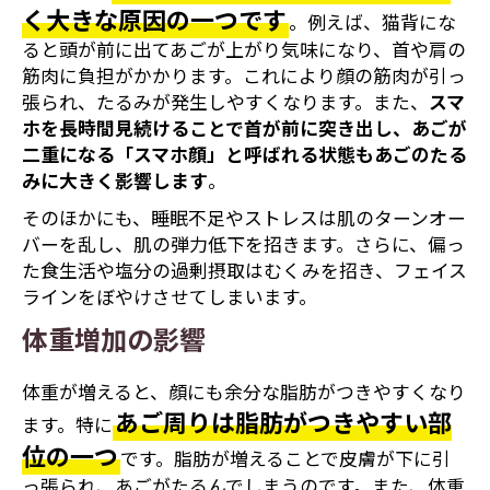
く大きな原因の一つです
。例えば、猫背にな
ると頭が前に出てあごが上がり気味になり、首や肩の
筋肉に負担がかかります。これにより顔の筋肉が引っ
張られ、たるみが発生しやすくなります。また、
スマ
ホを長時間見続けることで首が前に突き出し、あごが
二重になる「スマホ顔」と呼ばれる状態もあごのたる
みに大きく影響します
。
そのほかにも、睡眠不足やストレスは肌のターンオー
バーを乱し、肌の弾力低下を招きます。さらに、偏っ
た食生活や塩分の過剰摂取はむくみを招き、フェイス
ラインをぼやけさせてしまいます。
体重増加の影響
体重が増えると、顔にも余分な脂肪がつきやすくなり
あご周りは脂肪がつきやすい部
ます。特に
位の一つ
です。脂肪が増えることで皮膚が下に引
っ張られ、あごがたるんでしまうのです。また、体重