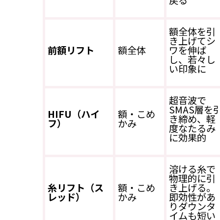
戻る
額全体を引
き上げてシ
前額リフト
額全体
ワを伸ば
し、若々し
い印象に
超音波で
SMAS層を
HIFU（ハイ
額・こめ
き締め、軽
フ）
かみ
度なたるみ
に効果的
溶ける糸で
物理的に引
糸リフト（ス
額・こめ
き上げる。
レッド）
かみ
即効性があ
りダウンタ
イムも短い