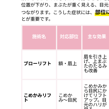
位置が下がり、まぶたが重く見える、目元
部位
つながります。こうした症状には、
とが重要です。
施術名
対応部位
主な効果
眉を引き上
げ、上まぶ
ブローリフト
額・眉上
たのたるみ
も改善
こめかみか
ら目尻にか
こめかみリフ
こめか
けてリフト
ト
み〜目尻
アップ。目
元のハリが