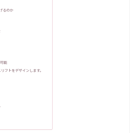
上げるのか
び
で可能
スリフトをデザインします。
ト