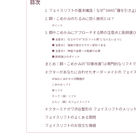
目次
1. フェイスリフトの基本構造｜なぜ“SMAS”層を引き
2. 額・こめかみのたるみに効く施術とは？
ポイント
3. 額やこめかみにアプローチする際の注意点と医師選
■ 注意点1：仕上がりが“引きつった顔”にならないように
■ 注意点2：傷跡が目立ちやすい部位である
■ 注意点3：神経や血管への配慮が必要
■ 医師選びのポイント
まとめ｜額・こめかみの“印象改善”は専門的なリフト
ドクターがあなたに合わせたオーダーメイドの フェイ
お悩みに合わせた切開箇所
こめかみリフト
頬リフト
ネック（首）リフト
ひたい（額）のフェイスリフト
ドクターミナガワ渋谷整形の フェイスリフトのメリッ
フェイスリフトのよくある質問
フェイスリフトのお役立ち情報