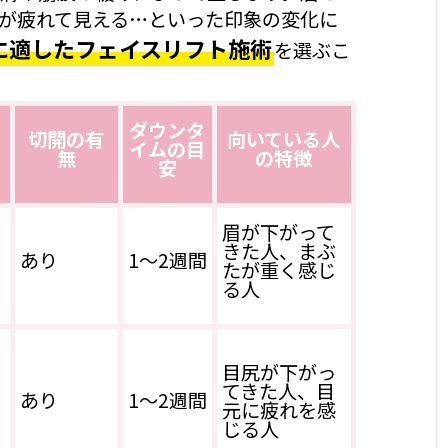
が疲れて見える…といった印象の変化に
に適したフェイスリフト施術
を選ぶこ
ダウンタ
切開の有
向いている人
イムの目
無
の特徴
安
眉が下がって
きた人、まぶ
あり
1〜2週間
たが重く感じ
る人
目尻が下がっ
てきた人、目
あり
1〜2週間
元に疲れを感
じる人