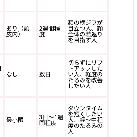
額の横ジワが
あり（頭
2週間程
目立つ人、顔
皮内）
度
全体の若返り
を目指す人
切らずにリフ
引
トアップした
なし
数日
い人、軽度の
たるみを改善
したい人
ダウンタイム
を短くしたい
3日〜1週
最小限
人、軽〜中程
間程度
度のたるみの
人