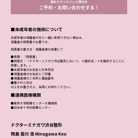
無料カウンセリング受付中
ご予約・お問い合わせする！
■未成年者の施術について
未成年者は保護者の方と一緒に来院できない場合は、
保護者の同意書が必要です。
同意書の書き方：保護者様の自筆にて
●表題：「同意書」
●同意文：「ドクターミナガワ渋谷整形において、≪施術名：≫を施術することに
同意します。」
●未成年者のお名前と生年月日
●保護者様のお名前とご印鑑
●保護者様のご住所と電話番号
●書かれた日付
以上をお書きの上、当院にお持ちください。
■連携医療機関
●東邦大学医療センター大橋病院
●日本赤十字社医療センター
ドクターミナガワ渋谷整形
院長 皆川 浩 Minagawa Kou