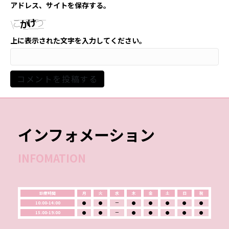
アドレス、サイトを保存する。
上に表示された文字を入力してください。
インフォメーション
INFOMATION
診療時間
月
火
水
木
金
土
日
祝
10:00-14:00
●
●
ー
●
●
●
●
●
15:00-19:00
●
●
ー
●
●
●
●
●