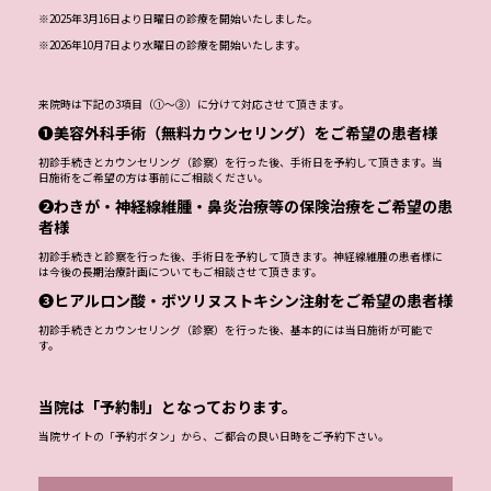
※2025年3月16日より日曜日の診療を開始いたしました。
※2026年10月7日より水曜日の診療を開始いたします。
来院時は下記の3項目（①～③）に分けて対応させて頂きます。
❶美容外科手術（無料カウンセリング）をご希望の患者様
初診手続きとカウンセリング（診察）を行った後、手術日を予約して頂きます。当
日施術をご希望の方は事前にご相談ください。
❷わきが・神経線維腫・鼻炎治療等の保険治療をご希望の患
者様
初診手続きと診察を行った後、手術日を予約して頂きます。神経線維腫の患者様に
は今後の長期治療計画についてもご相談させて頂きます。
❸ヒアルロン酸・ボツリヌストキシン注射をご希望の患者様
初診手続きとカウンセリング（診察）を行った後、基本的には当日施術が可能で
す。
当院は「予約制」となっております。
当院サイトの「予約ボタン」から、ご都合の良い日時をご予約下さい。