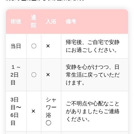
通
術後
入浴
備考
院
帰宅後、ご自宅で安静
当日
〇
✕
にお過ごしください。
１～
安静を心がけつつ、日
2日
〇
✕
常生活に戻っていただ
目
けます。
3日
シャ
ご不明点や心配なこと
目〜
ワー
✕
がありましたらご連絡
6日
浴
ください。
目
◯