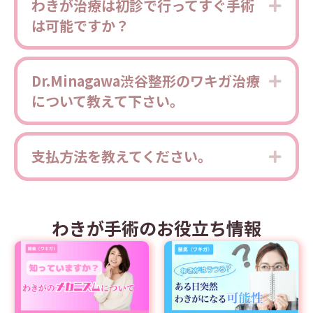
わきが治療は初診で行ってすぐ手術
Expa
は可能ですか？
Dr.Minagawa渋谷整形のワキガ治療
Expa
について教えて下さい。
支払方法を教えてください。
Expa
わきが手術のお役立ち情報