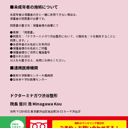
■未成年者の施術について
未成年者は保護者の方と一緒に来院できない場合は、
保護者の同意書が必要です。
同意書の書き方：保護者様の自筆にて
●表題：「同意書」
●同意文：「ドクターミナガワ渋谷整形において、≪施術名：≫を施術することに
同意します。」
●未成年者のお名前と生年月日
●保護者様のお名前とご印鑑
●保護者様のご住所と電話番号
●書かれた日付
以上をお書きの上、当院にお持ちください。
■連携医療機関
●東邦大学医療センター大橋病院
●日本赤十字社医療センター
ドクターミナガワ渋谷整形
院長 皆川 浩 Minagawa Kou
住所 〒150-0031 東京都渋谷区桜丘町16-15 カーサ渋谷2F
TEL 0120-00-2266（患者様専用ダイヤル）
こちらは患者様専用の回線となっております。営業のお電話は一切お受けできかね
ます。