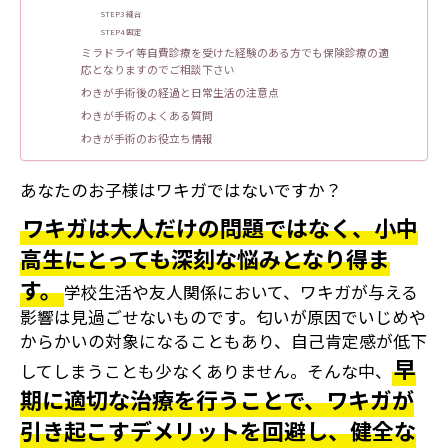
STEP3 縫合
STEP4 固定
ミラドライ等自費診療を受けた経験のある方でも保険診療の適
応となりますのでご相談下さい
わきが手術後の経過と日常生活の注意点
わきが手術のよくある質問
わきが手術のお役立ち情報
あなたのお子様はワキガではないですか？
ワキガは大人だけの問題ではなく、小中
高生にとっても深刻な悩みとなり得ま
す。
学校生活や友人関係において、ワキガが与える
影響は見過ごせないものです。匂いが原因でいじめや
からかいの対象になることもあり、自己肯定感が低下
早
してしまうことも少なくありません。そんな中、
期に適切な治療を行うことで、ワキガが
引き起こすデメリットを回避し、健全な