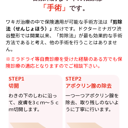
「手術」
です。
ワキガ治療の中で保険適用が可能な手術方法は
「剪除
法（せんじょほう）」
だけです。ドクターミナガワ渋
谷整形では開業以来、「剪除法」が最も効果的な手術
方法であると考え、他の手術を行うことはありませ
ん。
※ミラドライ等自費診療を受けた経験のある方でも保
険診療の適応となりますのでご相談下さい。
STEP1
STEP2
切開
アポクリン腺の除去
わきの下のしわに沿っ
一つ一つアポクリン腺を
て、皮膚を3ｃｍ〜５ｃ
除去、取り残しのないよ
ｍ切開します。
うに丁寧に行います。