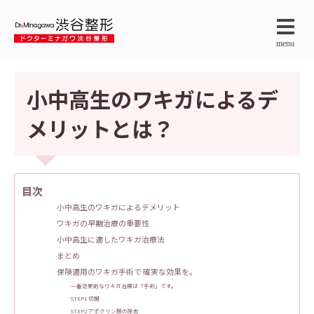
menu
小中高生のワキガによるデ
メリットとは？
目次
小中高生のワキガによるデメリット
ワキガの早期治療の重要性
小中高生に適したワキガ治療法
まとめ
保険適用のワキガ手術で 確実な効果を。
一番効果的なワキガ治療は「手術」です。
STEP1 切開
STEP2 アポクリン腺の除去