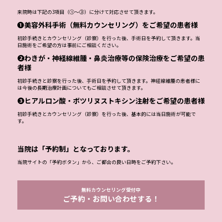
来院時は下記の3項目（①～③）に分けて対応させて頂きます。
❶美容外科手術（無料カウンセリング）をご希望の患者様
初診手続きとカウンセリング（診察）を行った後、手術日を予約して頂きます。当
日施術をご希望の方は事前にご相談ください。
❷わきが・神経線維腫・鼻炎治療等の保険治療をご希望の患
者様
初診手続きと診察を行った後、手術日を予約して頂きます。神経線維腫の患者様に
は今後の長期治療計画についてもご相談させて頂きます。
❸ヒアルロン酸・ボツリヌストキシン注射をご希望の患者様
初診手続きとカウンセリング（診察）を行った後、基本的には当日施術が可能で
す。
当院は「予約制」となっております。
当院サイトの「予約ボタン」から、ご都合の良い日時をご予約下さい。
無料カウンセリング受付中
ご予約・お問い合わせする！