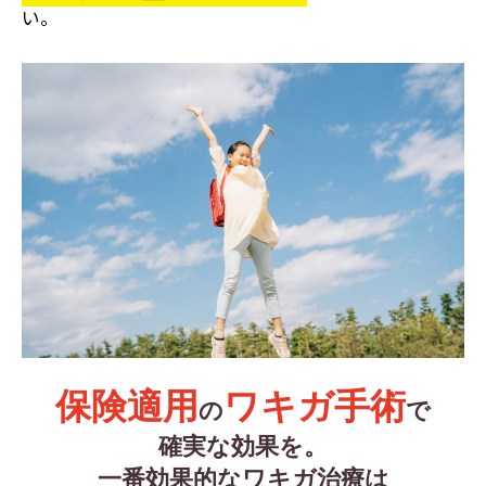
い。
保険適用
ワキガ手術
の
で
確実な効果を。
一番効果的なワキガ治療は