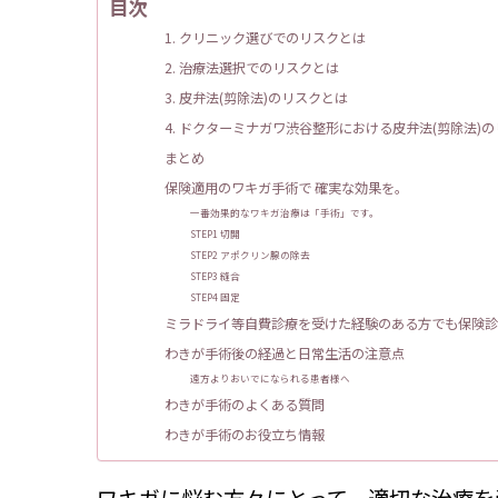
目次
1. クリニック選びでのリスクとは
2. 治療法選択でのリスクとは
3. 皮弁法(剪除法)のリスクとは
4. ドクターミナガワ渋谷整形における皮弁法(剪除法)
まとめ
保険適用のワキガ手術で 確実な効果を。
一番効果的なワキガ治療は「手術」です。
STEP1 切開
STEP2 アポクリン腺の除去
STEP3 縫合
STEP4 固定
ミラドライ等自費診療を受けた経験のある方でも保険診
わきが手術後の経過と日常生活の注意点
遠方よりおいでになられる患者様へ
わきが手術のよくある質問
わきが手術のお役立ち情報
ワキガに悩む方々にとって、適切な治療を