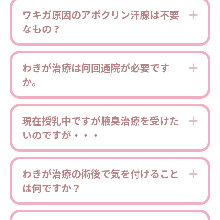
ワキガ原因のアポクリン汗腺は不要
Expa
なもの？
わきが治療は何回通院が必要です
Expa
か。
現在授乳中ですが腋臭治療を受けた
Expa
いのですが・・・
わきが治療の術後で気を付けること
Expa
は何ですか？