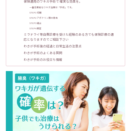
保険適用のワキガ手術で 確実な効果を。
一番効果的なワキガ治療は「手術」です。
STEP1 切開
STEP2 アポクリン腺の除去
STEP3 縫合
STEP4 固定
ミラドライ等自費診療を受けた経験のある方でも保険診療の適
応となりますのでご相談下さい
わきが手術後の経過と日常生活の注意点
わきが手術のよくある質問
わきが手術のお役立ち情報