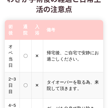
活の注意点
術
通
入
備考
後
院
浴
オ
ペ
帰宅後、ご自宅で安静にお
〇
✕
当
過ごしください。
日
2~3
タイオーバーを取る為、来
日
〇
✕
院して頂きます。
目
4~5