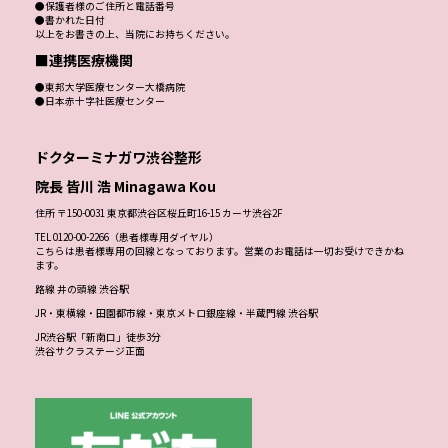
●保護者様のご住所と電話番号
●書かれた日付
以上をお書きの上、当院にお持ちください。
■連携医療機関
●東邦大学医療センター大橋病院
●日本赤十字社医療センター
ドクターミナガワ渋谷整形
院長 皆川 浩 Minagawa Kou
住所 〒150-0031 東京都渋谷区桜丘町16-15 カーサ渋谷2F
TEL 0120-00-2266（患者様専用ダイヤル）
こちらは患者様専用の回線となっております。営業のお電話は一切お受けできかね
ます。
路線 井の頭線 渋谷駅
JR・東横線・田園都市線・東京メトロ銀座線・半蔵門線 渋谷駅
JR渋谷駅「新南口」徒歩3分
渋谷サクラステージ正面