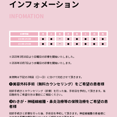
インフォメーション
INFOMATION
診療時間
月
火
水
木
金
土
日
祝
10:00-14:00
●
●
ー
●
●
●
●
●
15:00-19:00
●
●
ー
●
●
●
●
●
※2025年3月16日より日曜日の診療を開始いたしました。
※2026年10月7日より水曜日の診療を開始いたします。
来院時は下記の3項目（①～③）に分けて対応させて頂きます。
❶美容外科手術（無料カウンセリング）をご希望の患者様
初診手続きとカウンセリング（診察）を行った後、手術日を予約して頂きます。当
日施術をご希望の方は事前にご相談ください。
❷わきが・神経線維腫・鼻炎治療等の保険治療をご希望の患
者様
初診手続きと診察を行った後、手術日を予約して頂きます。神経線維腫の患者様に