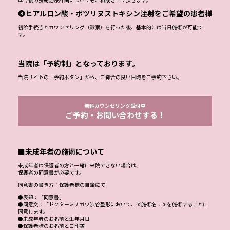
は今後の長期治療計画についてもご相談させて頂きます。
❸ヒアルロン酸・ボツリヌストキシン注射をご希望の患者様
初診手続きとカウンセリング（診察）を行った後、基本的には当日施術が可能で
す。
当院は「予約制」となっております。
当院サイトの「予約ボタン」から、ご都合の良い日時をご予約下さい。
無料カウンセリング受付中
ご予約・お問い合わせする！
■未成年者の施術について
未成年者は保護者の方と一緒に来院できない場合は、
保護者の同意書が必要です。
同意書の書き方：保護者様の自筆にて
●表題：「同意書」
●同意文：「ドクターミナガワ渋谷整形において、≪施術名：≫を施術することに
同意します。」
●未成年者のお名前と生年月日
●保護者様のお名前とご印鑑