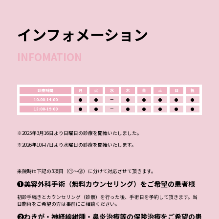
インフォメーション
INFOMATION
診療時間
月
火
水
木
金
土
日
祝
10:00-14:00
●
●
ー
●
●
●
●
●
15:00-19:00
●
●
ー
●
●
●
●
●
※2025年3月16日より日曜日の診療を開始いたしました。
※2026年10月7日より水曜日の診療を開始いたします。
来院時は下記の3項目（①～③）に分けて対応させて頂きます。
❶美容外科手術（無料カウンセリング）をご希望の患者様
初診手続きとカウンセリング（診察）を行った後、手術日を予約して頂きます。当
日施術をご希望の方は事前にご相談ください。
❷わきが・神経線維腫・鼻炎治療等の保険治療をご希望の患