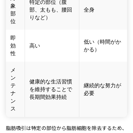
特定の部位（腹
象
部、太もも、腰回
全身
部
りなど）
位
即
低い（時間がか
効
高い
かる）
性
メ
ン
健康的な生活習慣
テ
継続的な努力が
を維持することで
ナ
必要
長期間効果持続
ン
ス
脂肪吸引は特定の部位から脂肪細胞を除去するため、