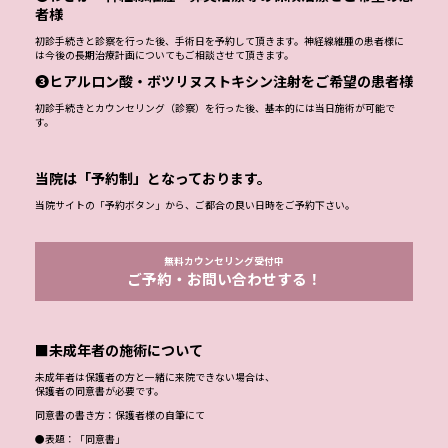
者様
初診手続きと診察を行った後、手術日を予約して頂きます。神経線維腫の患者様に
は今後の長期治療計画についてもご相談させて頂きます。
❸ヒアルロン酸・ボツリヌストキシン注射をご希望の患者様
初診手続きとカウンセリング（診察）を行った後、基本的には当日施術が可能で
す。
当院は「予約制」となっております。
当院サイトの「予約ボタン」から、ご都合の良い日時をご予約下さい。
無料カウンセリング受付中
ご予約・お問い合わせする！
■未成年者の施術について
未成年者は保護者の方と一緒に来院できない場合は、
保護者の同意書が必要です。
同意書の書き方：保護者様の自筆にて
●表題：「同意書」