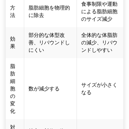
食事制限や運動
方
脂肪細胞を物理的
による脂肪細胞
法
に除去
のサイズ減少
部分的な体型改
全体的な体脂肪
効
善、リバウンドし
の減少、リバウ
果
にくい
ンドしやすい
脂
肪
細
サイズが小さく
胞
数が減少する
なる
の
変
化
対