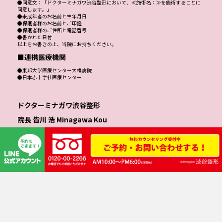
●同意文：「ドクターミナガワ渋谷整形において、≪施術名：≫を施術することに
同意します。」
●未成年者のお名前と生年月日
●保護者様のお名前とご印鑑
●保護者様のご住所と電話番号
●書かれた日付
以上をお書きの上、当院にお持ちください。
■連携医療機関
●東邦大学医療センター大橋病院
●日本赤十字社医療センター
ドクターミナガワ渋谷整形
院長 皆川 浩 Minagawa Kou
住所 〒150-0031 東京都渋谷区桜丘町16-15 カーサ渋谷2F
TEL 0120-00-2266（患者様専用ダイヤル）
こちらは患者様専用の回線となっております。営業のお電話は一切お受けできかね
ます。
路線 井の頭線 渋谷駅
JR・東横線・田園都市線・東京メトロ銀座線・半蔵門線 渋谷駅
JR渋谷駅「新南口」徒歩3分
渋谷サクラステージ正面