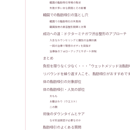
韓国の脂肪吸引市場の現状
失敗が多い主な原因とその影響
韓国での脂肪吸引の落とし穴
韓国での脂肪吸引の失敗例
韓国独特の美容整形問題と対策
成功への道：ドクターミナガワ渋谷整形のアプローチ
入念なカウンセリングと個別の治療計画
一回の治療で理想のボディを目指す
治療後のフォローアップとサポート体制
まとめ
負担を限りなく少なく・・・ “ウェットメソッド法脂肪
リバウンドを繰り返す人こそ、 脂肪吸引がおすすめで
体の脂肪吸引の対象部位
体の脂肪吸引・人気の部位
太もも
お腹まわり（ウエスト）
二の腕
術後のダウンタイムとケア
なぜ圧迫固定が必要なのか
脂肪吸引のよくある質問