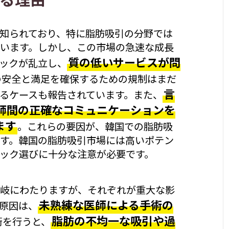
知られており、特に脂肪吸引の分野では
います。しかし、この市場の急速な成長
質の低いサービスが問
ックが乱立し、
の安全と満足を確保するための規制はまだ
言
るケースも報告されています。また、
師間の正確なコミュニケーションを
ます
。これらの要因が、韓国での脂肪吸
す。韓国の脂肪吸引市場には高いポテン
ック選びに十分な注意が必要です。
岐にわたりますが、それぞれが重大な影
未熟練な医師による手術の
原因は、
脂肪の不均一な吸引や過
術を行うと、