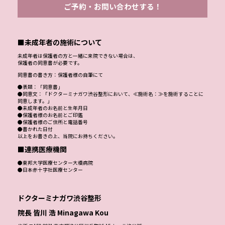
ご予約・お問い合わせする！
■未成年者の施術について
未成年者は保護者の方と一緒に来院できない場合は、
保護者の同意書が必要です。
同意書の書き方：保護者様の自筆にて
●表題：「同意書」
●同意文：「ドクターミナガワ渋谷整形において、≪施術名：≫を施術することに
同意します。」
●未成年者のお名前と生年月日
●保護者様のお名前とご印鑑
●保護者様のご住所と電話番号
●書かれた日付
以上をお書きの上、当院にお持ちください。
■連携医療機関
●東邦大学医療センター大橋病院
●日本赤十字社医療センター
ドクターミナガワ渋谷整形
院長 皆川 浩 Minagawa Kou