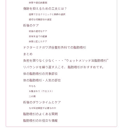
体質や遺伝的要因
傷跡を抑えるための工夫とは？
信頼できるクリニックと医師の選択
適切な切開部位の選定
術後のケア
術後の適切なケア
日常生活での配慮
体質に応じたケア
ドクターミナガワ渋谷整形外科での脂肪吸引
まとめ
負担を限りなく少なく・・・ “ウェットメソッド法脂肪吸引”
リバウンドを繰り返す人こそ、 脂肪吸引がおすすめです。
体の脂肪吸引の対象部位
体の脂肪吸引・人気の部位
太もも
お腹まわり（ウエスト）
二の腕
術後のダウンタイムとケア
なぜ圧迫固定が必要なのか
脂肪吸引のよくある質問
脂肪吸引のお役立ち情報