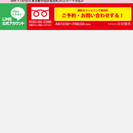
住所 〒150-0031 東京都渋谷区桜丘町16-15 カーサ渋谷2F
TEL 0120-00-2266（患者様専用ダイヤル）
こちらは患者様専用の回線となっております。営業のお電話は一切お受けできかね
ます。
路線 井の頭線 渋谷駅
JR・東横線・田園都市線・東京メトロ銀座線・半蔵門線 渋谷駅
JR渋谷駅「新南口」徒歩3分
渋谷サクラステージ正面