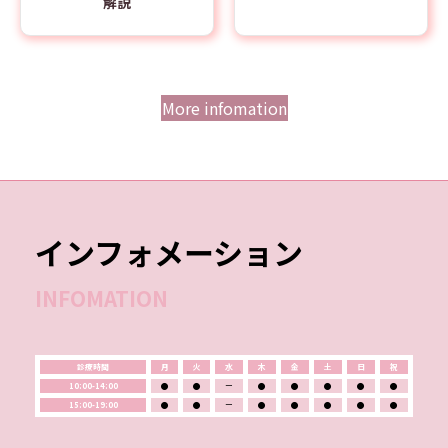
解説
More infomation
インフォメーション
INFOMATION
診療時間
月
火
水
木
金
土
日
祝
10:00-14:00
●
●
ー
●
●
●
●
●
15:00-19:00
●
●
ー
●
●
●
●
●