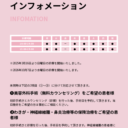
インフォメーション
INFOMATION
診療時間
月
火
水
木
金
土
日
祝
10:00-14:00
●
●
ー
●
●
●
●
●
15:00-19:00
●
●
ー
●
●
●
●
●
※2025年3月16日より日曜日の診療を開始いたしました。
※2026年10月7日より水曜日の診療を開始いたします。
来院時は下記の3項目（①～③）に分けて対応させて頂きます。
❶美容外科手術（無料カウンセリング）をご希望の患者様
初診手続きとカウンセリング（診察）を行った後、手術日を予約して頂きます。当
日施術をご希望の方は事前にご相談ください。
❷わきが・神経線維腫・鼻炎治療等の保険治療をご希望の患
者様
初診手続きと診察を行った後、手術日を予約して頂きます。神経線維腫の患者様に