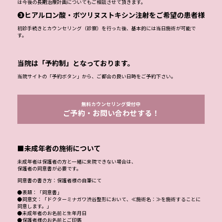
は今後の長期治療計画についてもご相談させて頂きます。
❸ヒアルロン酸・ボツリヌストキシン注射をご希望の患者様
初診手続きとカウンセリング（診察）を行った後、基本的には当日施術が可能で
す。
当院は「予約制」となっております。
当院サイトの「予約ボタン」から、ご都合の良い日時をご予約下さい。
無料カウンセリング受付中
ご予約・お問い合わせする！
■未成年者の施術について
未成年者は保護者の方と一緒に来院できない場合は、
保護者の同意書が必要です。
同意書の書き方：保護者様の自筆にて
●表題：「同意書」
●同意文：「ドクターミナガワ渋谷整形において、≪施術名：≫を施術することに
同意します。」
●未成年者のお名前と生年月日
●保護者様のお名前とご印鑑