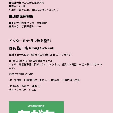
●保護者様のご住所と電話番号
●書かれた日付
以上をお書きの上、当院にお持ちください。
■連携医療機関
●東邦大学医療センター大橋病院
●日本赤十字社医療センター
ドクターミナガワ渋谷整形
院長 皆川 浩 Minagawa Kou
住所 〒150-0031 東京都渋谷区桜丘町16-15 カーサ渋谷2F
TEL 0120-00-2266（患者様専用ダイヤル）
こちらは患者様専用の回線となっております。営業のお電話は一切お受けできかね
ます。
路線 井の頭線 渋谷駅
JR・東横線・田園都市線・東京メトロ銀座線・半蔵門線 渋谷駅
JR渋谷駅「新南口」徒歩3分
渋谷サクラステージ正面