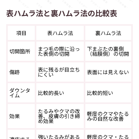
表ハムラ法と裏ハムラ法の比較表
項目
表ハムラ法
裏ハムラ法
まつ毛の際に沿っ
下まぶたの裏側
切開箇所
た表側の切開
（結膜側）の切開
表に残るが目立ち
傷跡
表面には見えない
にくい
ダウンタ
比較的長い
比較的短い
イム
たるみやクマの改
軽度のクマやたる
効果
善、皮膚の引き締
みの自然な改善
め効果
強いたるみがある
軽度のクマ・たる