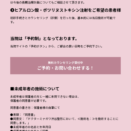
は今後の長期治療計画についてもご相談させて頂きます。
❸ヒアルロン酸・ボツリヌストキシン注射をご希望の患者様
初診手続きとカウンセリング（診察）を行った後、基本的には当日施術が可能で
す。
当院は「予約制」となっております。
当院サイトの「予約ボタン」から、ご都合の良い日時をご予約下さい。
無料カウンセリング受付中
ご予約・お問い合わせする！
■未成年者の施術について
未成年者は保護者の方と一緒に来院できない場合は、
保護者の同意書が必要です。
同意書の書き方：保護者様の自筆にて
●表題：「同意書」
●同意文：「ドクターミナガワ渋谷整形において、≪施術名：≫を施術することに
同意します。」
●未成年者のお名前と生年月日
●保護者様のお名前とご印鑑