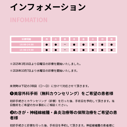
インフォメーション
INFOMATION
診療時間
月
火
水
木
金
土
日
祝
10:00-14:00
●
●
ー
●
●
●
●
●
15:00-19:00
●
●
ー
●
●
●
●
●
※2025年3月16日より日曜日の診療を開始いたしました。
※2026年10月7日より水曜日の診療を開始いたします。
来院時は下記の3項目（①～③）に分けて対応させて頂きます。
❶美容外科手術（無料カウンセリング）をご希望の患者様
初診手続きとカウンセリング（診察）を行った後、手術日を予約して頂きます。当
日施術をご希望の方は事前にご相談ください。
❷わきが・神経線維腫・鼻炎治療等の保険治療をご希望の患
者様
初診手続きと診察を行った後、手術日を予約して頂きます。神経線維腫の患者様に