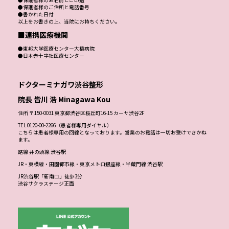
●保護者様のご住所と電話番号
●書かれた日付
以上をお書きの上、当院にお持ちください。
■連携医療機関
●東邦大学医療センター大橋病院
●日本赤十字社医療センター
ドクターミナガワ渋谷整形
院長 皆川 浩 Minagawa Kou
住所 〒150-0031 東京都渋谷区桜丘町16-15 カーサ渋谷2F
TEL 0120-00-2266（患者様専用ダイヤル）
こちらは患者様専用の回線となっております。営業のお電話は一切お受けできかね
ます。
路線 井の頭線 渋谷駅
JR・東横線・田園都市線・東京メトロ銀座線・半蔵門線 渋谷駅
JR渋谷駅「新南口」徒歩3分
渋谷サクラステージ正面