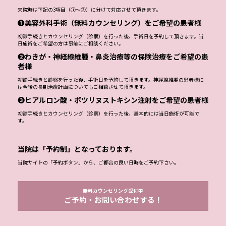
来院時は下記の3項目（①～③）に分けて対応させて頂きます。
❶美容外科手術（無料カウンセリング）をご希望の患者様
初診手続きとカウンセリング（診察）を行った後、手術日を予約して頂きます。当
日施術をご希望の方は事前にご相談ください。
❷わきが・神経線維腫・鼻炎治療等の保険治療をご希望の患
者様
初診手続きと診察を行った後、手術日を予約して頂きます。神経線維腫の患者様に
は今後の長期治療計画についてもご相談させて頂きます。
❸ヒアルロン酸・ボツリヌストキシン注射をご希望の患者様
初診手続きとカウンセリング（診察）を行った後、基本的には当日施術が可能で
す。
当院は「予約制」となっております。
当院サイトの「予約ボタン」から、ご都合の良い日時をご予約下さい。
無料カウンセリング受付中
ご予約・お問い合わせする！