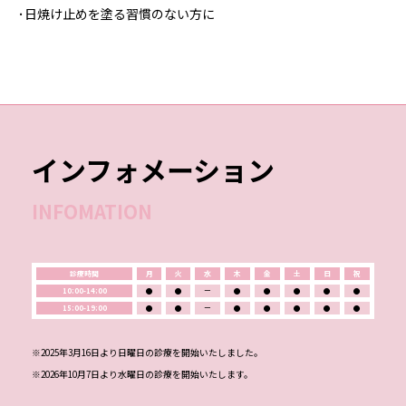
･日焼け止めを塗る習慣のない方に
インフォメーション
INFOMATION
診療時間
月
火
水
木
金
土
日
祝
10:00-14:00
●
●
ー
●
●
●
●
●
15:00-19:00
●
●
ー
●
●
●
●
●
※2025年3月16日より日曜日の診療を開始いたしました。
※2026年10月7日より水曜日の診療を開始いたします。