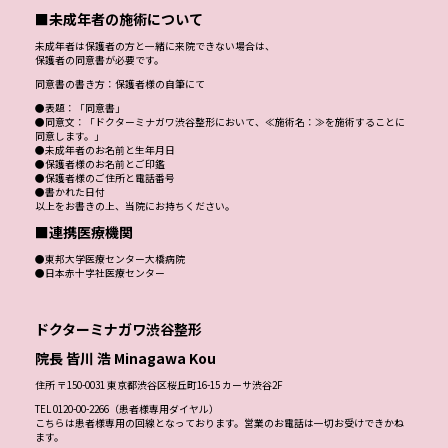
■未成年者の施術について
未成年者は保護者の方と一緒に来院できない場合は、
保護者の同意書が必要です。
同意書の書き方：保護者様の自筆にて
●表題：「同意書」
●同意文：「ドクターミナガワ渋谷整形において、≪施術名：≫を施術することに
同意します。」
●未成年者のお名前と生年月日
●保護者様のお名前とご印鑑
●保護者様のご住所と電話番号
●書かれた日付
以上をお書きの上、当院にお持ちください。
■連携医療機関
●東邦大学医療センター大橋病院
●日本赤十字社医療センター
ドクターミナガワ渋谷整形
院長 皆川 浩 Minagawa Kou
住所 〒150-0031 東京都渋谷区桜丘町16-15 カーサ渋谷2F
TEL 0120-00-2266（患者様専用ダイヤル）
こちらは患者様専用の回線となっております。営業のお電話は一切お受けできかね
ます。