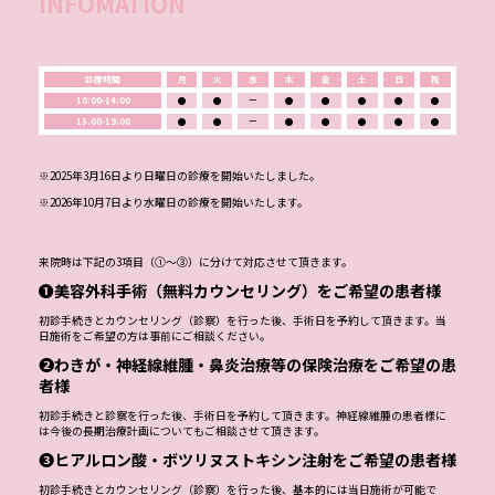
INFOMATION
診療時間
月
火
水
木
金
土
日
祝
10:00-14:00
●
●
ー
●
●
●
●
●
15:00-19:00
●
●
ー
●
●
●
●
●
※2025年3月16日より日曜日の診療を開始いたしました。
※2026年10月7日より水曜日の診療を開始いたします。
来院時は下記の3項目（①～③）に分けて対応させて頂きます。
❶美容外科手術（無料カウンセリング）をご希望の患者様
初診手続きとカウンセリング（診察）を行った後、手術日を予約して頂きます。当
日施術をご希望の方は事前にご相談ください。
❷わきが・神経線維腫・鼻炎治療等の保険治療をご希望の患
者様
初診手続きと診察を行った後、手術日を予約して頂きます。神経線維腫の患者様に
は今後の長期治療計画についてもご相談させて頂きます。
❸ヒアルロン酸・ボツリヌストキシン注射をご希望の患者様
初診手続きとカウンセリング（診察）を行った後、基本的には当日施術が可能で