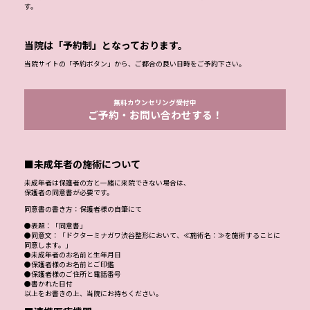
す。
当院は「予約制」となっております。
当院サイトの「予約ボタン」から、ご都合の良い日時をご予約下さい。
無料カウンセリング受付中
ご予約・お問い合わせする！
■未成年者の施術について
未成年者は保護者の方と一緒に来院できない場合は、
保護者の同意書が必要です。
同意書の書き方：保護者様の自筆にて
●表題：「同意書」
●同意文：「ドクターミナガワ渋谷整形において、≪施術名：≫を施術することに
同意します。」
●未成年者のお名前と生年月日
●保護者様のお名前とご印鑑
●保護者様のご住所と電話番号
●書かれた日付
以上をお書きの上、当院にお持ちください。