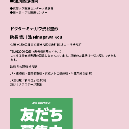
■連携医療機関
●東邦大学医療センター大橋病院
●日本赤十字社医療センター
ドクターミナガワ渋谷整形
院長 皆川 浩 Minagawa Kou
住所 〒150-0031 東京都渋谷区桜丘町16-15 カーサ渋谷2F
TEL 0120-00-2266（患者様専用ダイヤル）
こちらは患者様専用の回線となっております。営業のお電話は一切お受けできかね
ます。
路線 井の頭線 渋谷駅
JR・東横線・田園都市線・東京メトロ銀座線・半蔵門線 渋谷駅
JR渋谷駅「新南口」徒歩3分
渋谷サクラステージ正面