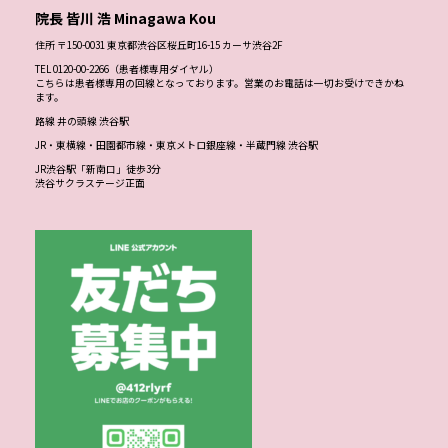
院長 皆川 浩 Minagawa Kou
住所 〒150-0031 東京都渋谷区桜丘町16-15 カーサ渋谷2F
TEL 0120-00-2266（患者様専用ダイヤル）
こちらは患者様専用の回線となっております。営業のお電話は一切お受けできかね
ます。
路線 井の頭線 渋谷駅
JR・東横線・田園都市線・東京メトロ銀座線・半蔵門線 渋谷駅
JR渋谷駅「新南口」徒歩3分
渋谷サクラステージ正面