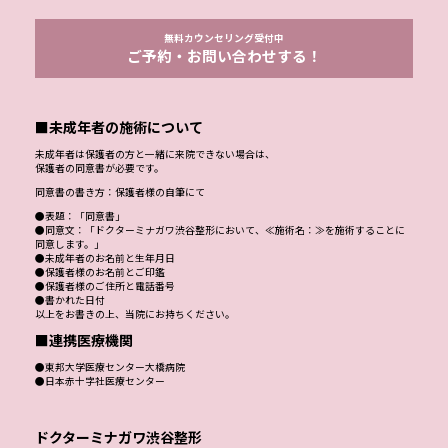
無料カウンセリング受付中
ご予約・お問い合わせする！
■未成年者の施術について
未成年者は保護者の方と一緒に来院できない場合は、
保護者の同意書が必要です。
同意書の書き方：保護者様の自筆にて
●表題：「同意書」
●同意文：「ドクターミナガワ渋谷整形において、≪施術名：≫を施術することに
同意します。」
●未成年者のお名前と生年月日
●保護者様のお名前とご印鑑
●保護者様のご住所と電話番号
●書かれた日付
以上をお書きの上、当院にお持ちください。
■連携医療機関
●東邦大学医療センター大橋病院
●日本赤十字社医療センター
ドクターミナガワ渋谷整形