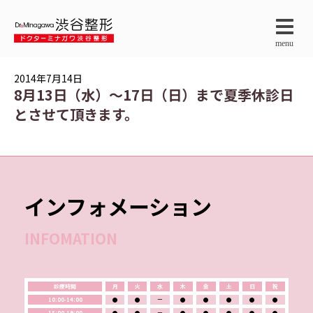
menu
2014年7月14日
8月13日（水）～17日（日）まで夏季休診日
とさせて頂きます。
インフォメーション
INFOMATION
診療時間
月
火
水
木
金
土
日
祝
10:00-14:00
●
●
ー
●
●
●
●
●
15:00-19:00
●
●
ー
●
●
●
●
●