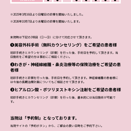
※2025年3月16日より日曜日の診療を開始いたしました。
※2026年10月7日より水曜日の診療を開始いたします。
来院時は下記の3項目（①～③）に分けて対応させて頂きます。
❶美容外科手術（無料カウンセリング）をご希望の患者様
初診手続きとカウンセリング（診察）を行った後、手術日を予約して頂きます。当
日施術をご希望の方は事前にご相談ください。
❷わきが・神経線維腫・鼻炎治療等の保険治療をご希望の患
者様
初診手続きと診察を行った後、手術日を予約して頂きます。神経線維腫の患者様に
は今後の長期治療計画についてもご相談させて頂きます。
❸ヒアルロン酸・ボツリヌストキシン注射をご希望の患者様
初診手続きとカウンセリング（診察）を行った後、基本的には当日施術が可能で
す。
当院は「予約制」となっております。
当院サイトの「予約ボタン」から、ご都合の良い日時をご予約下さい。