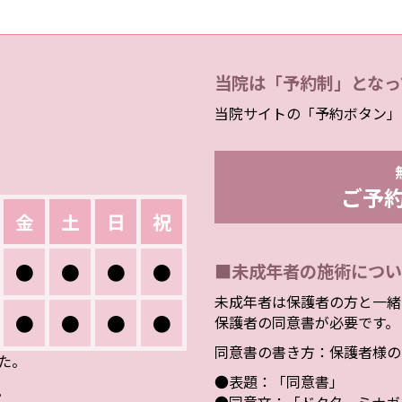
当院は「予約制」となっ
当院サイトの「予約ボタン」
ご予
金
土
日
祝
●
●
●
●
■未成年者の施術につい
未成年者は保護者の方と一緒
●
●
●
●
保護者の同意書が必要です。
同意書の書き方：保護者様の
した。
●表題：「同意書」
。