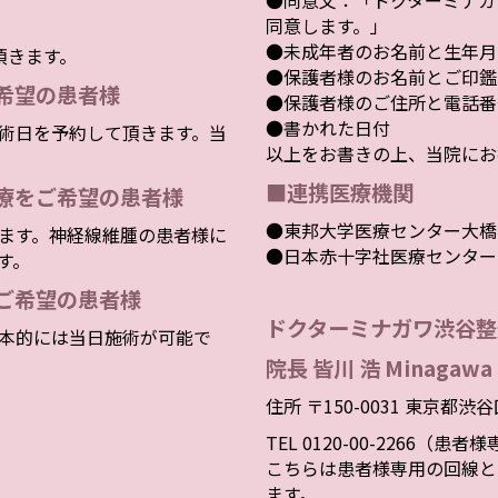
●同意文：「ドクターミナガ
同意します。」
●未成年者のお名前と生年月
頂きます。
●保護者様のお名前とご印鑑
希望の患者様
●保護者様のご住所と電話番
●書かれた日付
術日を予約して頂きます。当
以上をお書きの上、当院にお
■連携医療機関
療をご希望の患者様
●東邦大学医療センター大橋
ます。神経線維腫の患者様に
●日本赤十字社医療センター
す。
ご希望の患者様
ドクターミナガワ渋谷整
本的には当日施術が可能で
院長 皆川 浩 Minagawa 
住所 〒150-0031 東京都渋
TEL 0120-00-2266（患
こちらは患者様専用の回線と
ます。