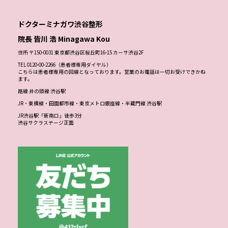
ドクターミナガワ渋谷整形
院長 皆川 浩 Minagawa Kou
住所 〒150-0031 東京都渋谷区桜丘町16-15 カーサ渋谷2F
TEL 0120-00-2266（患者様専用ダイヤル）
こちらは患者様専用の回線となっております。営業のお電話は一切お受けできかね
ます。
路線 井の頭線 渋谷駅
JR・東横線・田園都市線・東京メトロ銀座線・半蔵門線 渋谷駅
JR渋谷駅「新南口」徒歩3分
渋谷サクラステージ正面