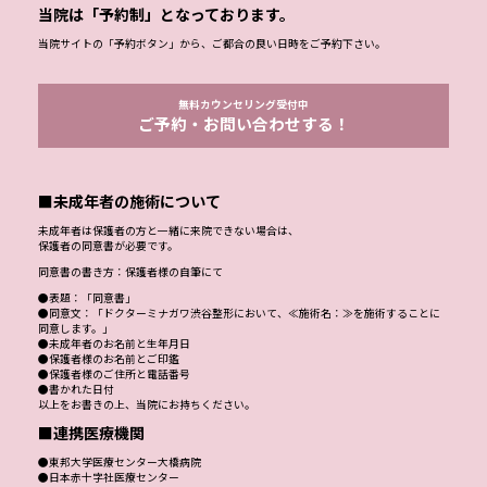
当院は「予約制」となっております。
当院サイトの「予約ボタン」から、ご都合の良い日時をご予約下さい。
無料カウンセリング受付中
ご予約・お問い合わせする！
■未成年者の施術について
未成年者は保護者の方と一緒に来院できない場合は、
保護者の同意書が必要です。
同意書の書き方：保護者様の自筆にて
●表題：「同意書」
●同意文：「ドクターミナガワ渋谷整形において、≪施術名：≫を施術することに
同意します。」
●未成年者のお名前と生年月日
●保護者様のお名前とご印鑑
●保護者様のご住所と電話番号
●書かれた日付
以上をお書きの上、当院にお持ちください。
■連携医療機関
●東邦大学医療センター大橋病院
●日本赤十字社医療センター