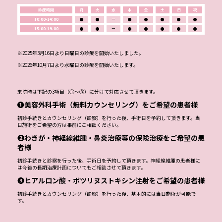
診療時間
月
火
水
木
金
土
日
祝
10:00-14:00
●
●
ー
●
●
●
●
●
15:00-19:00
●
●
ー
●
●
●
●
●
※2025年3月16日より日曜日の診療を開始いたしました。
※2026年10月7日より水曜日の診療を開始いたします。
来院時は下記の3項目（①～③）に分けて対応させて頂きます。
❶美容外科手術（無料カウンセリング）をご希望の患者様
初診手続きとカウンセリング（診察）を行った後、手術日を予約して頂きます。当
日施術をご希望の方は事前にご相談ください。
❷わきが・神経線維腫・鼻炎治療等の保険治療をご希望の患
者様
初診手続きと診察を行った後、手術日を予約して頂きます。神経線維腫の患者様に
は今後の長期治療計画についてもご相談させて頂きます。
❸ヒアルロン酸・ボツリヌストキシン注射をご希望の患者様
初診手続きとカウンセリング（診察）を行った後、基本的には当日施術が可能で
す。