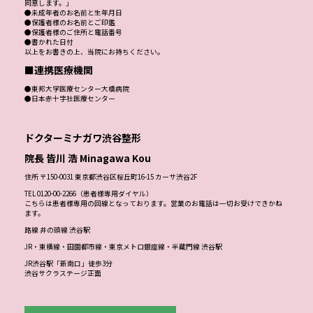
同意します。」
●未成年者のお名前と生年月日
●保護者様のお名前とご印鑑
●保護者様のご住所と電話番号
●書かれた日付
以上をお書きの上、当院にお持ちください。
■連携医療機関
●東邦大学医療センター大橋病院
●日本赤十字社医療センター
ドクターミナガワ渋谷整形
院長 皆川 浩 Minagawa Kou
住所 〒150-0031 東京都渋谷区桜丘町16-15 カーサ渋谷2F
TEL 0120-00-2266（患者様専用ダイヤル）
こちらは患者様専用の回線となっております。営業のお電話は一切お受けできかね
ます。
路線 井の頭線 渋谷駅
JR・東横線・田園都市線・東京メトロ銀座線・半蔵門線 渋谷駅
JR渋谷駅「新南口」徒歩3分
渋谷サクラステージ正面