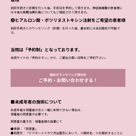
初診手続きと診察を行った後、手術日を予約して頂きます。神経線維腫の患者様に
は今後の長期治療計画についてもご相談させて頂きます。
❸ヒアルロン酸・ボツリヌストキシン注射をご希望の患者様
初診手続きとカウンセリング（診察）を行った後、基本的には当日施術が可能で
す。
当院は「予約制」となっております。
当院サイトの「予約ボタン」から、ご都合の良い日時をご予約下さい。
無料カウンセリング受付中
ご予約・お問い合わせする！
■未成年者の施術について
未成年者は保護者の方と一緒に来院できない場合は、
保護者の同意書が必要です。
同意書の書き方：保護者様の自筆にて
●表題：「同意書」
●同意文：「ドクターミナガワ渋谷整形において、≪施術名：≫を施術することに