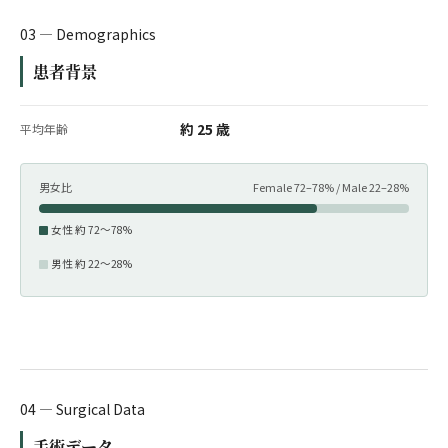
03 — Demographics
患者背景
約 25 歳
平均年齢
男女比
Female 72–78% / Male 22–28%
女性 約 72〜78%
男性 約 22〜28%
04 — Surgical Data
手術データ