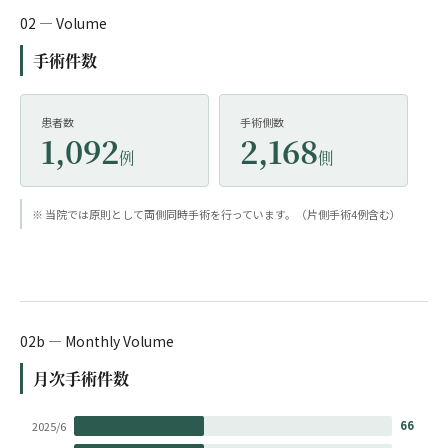
02 — Volume
手術件数
患者数
手術側数
1,092
2,168
例
側
※ 当院では原則として両側同時手術を行っています。（片側手術4例含む）
02b — Monthly Volume
月次手術件数
66
2025/6