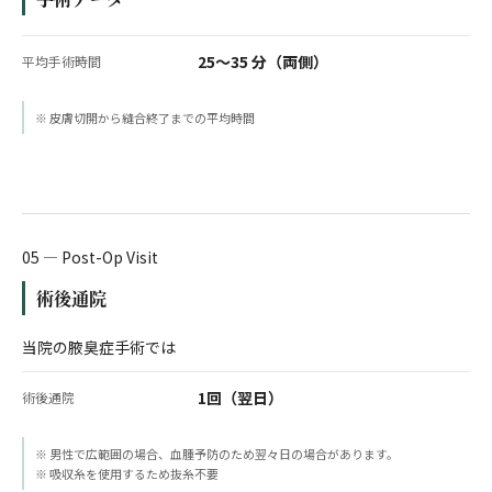
25〜35 分（両側）
平均手術時間
※ 皮膚切開から縫合終了までの平均時間
05 — Post-Op Visit
術後通院
当院の腋臭症手術では
1回（翌日）
術後通院
※ 男性で広範囲の場合、血腫予防のため翌々日の場合があります。
※ 吸収糸を使用するため抜糸不要