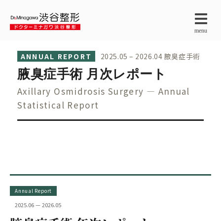
menu
ANNUAL REPORT
2025.05 – 2026.04 腋臭症手術
腋臭症手術 月次レポート
Axillary Osmidrosis Surgery — Annual
Statistical Report
Annual Report
2025.06 — 2026.05