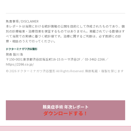
免責事項 / DISCLAIMER
本レポートは当院における統計情報の公開を目的として作成されたものであり、個
別の診療結果・治療効果を保証するものではありません。掲載されている数値はす
べて当院での実績に基づく統計値です。治療に関するご判断は、必ず医師との診
察・相談のうえで行ってください。
ドクターミナガワ渋谷整形
院長 皆川 浩
〒150-0031 東京都渋谷区桜丘町16-15 カーサ渋谷2F ／ 03-3462-2266 ／
https://2266.co.jp/
© 2026 ドクターミナガワ渋谷整形 All Rights Reserved. 無断転載・複製を禁じます
腋臭症手術 年次レポート
ダウンロードする！