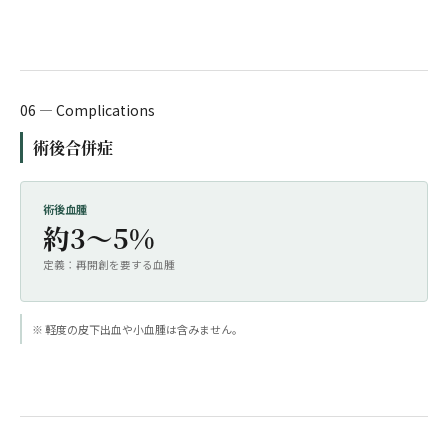
06 — Complications
術後合併症
術後血腫
約3〜5%
定義：再開創を要する血腫
※ 軽度の皮下出血や小血腫は含みません。