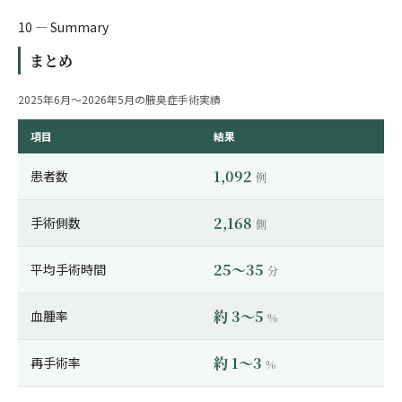
10 — Summary
まとめ
2025年6月〜2026年5月の腋臭症手術実績
項目
結果
1,092
患者数
例
2,168
手術側数
側
25〜35
平均手術時間
分
約 3〜5
血腫率
%
約 1〜3
再手術率
%