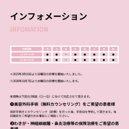
インフォメーション
INFOMATION
診療時間
月
火
水
木
金
土
日
祝
10:00-14:00
●
●
ー
●
●
●
●
●
15:00-19:00
●
●
ー
●
●
●
●
●
※2025年3月16日より日曜日の診療を開始いたしました。
※2026年10月7日より水曜日の診療を開始いたします。
来院時は下記の3項目（①～③）に分けて対応させて頂きます。
❶美容外科手術（無料カウンセリング）をご希望の患者様
初診手続きとカウンセリング（診察）を行った後、手術日を予約して頂きます。当
日施術をご希望の方は事前にご相談ください。
❷わきが・神経線維腫・鼻炎治療等の保険治療をご希望の患
者様