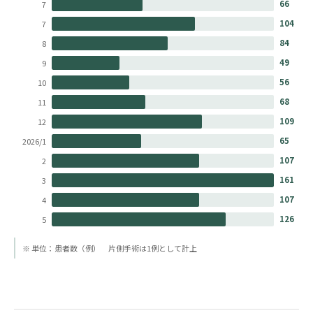
66
7
104
7
84
8
49
9
56
10
68
11
109
12
65
2026/1
107
2
161
3
107
4
126
5
※ 単位：患者数（例） 片側手術は1例として計上