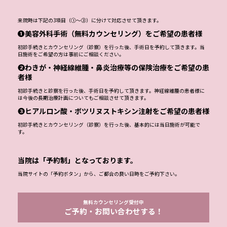
来院時は下記の3項目（①～③）に分けて対応させて頂きます。
❶美容外科手術（無料カウンセリング）をご希望の患者様
初診手続きとカウンセリング（診察）を行った後、手術日を予約して頂きます。当
日施術をご希望の方は事前にご相談ください。
❷わきが・神経線維腫・鼻炎治療等の保険治療をご希望の患
者様
初診手続きと診察を行った後、手術日を予約して頂きます。神経線維腫の患者様に
は今後の長期治療計画についてもご相談させて頂きます。
❸ヒアルロン酸・ボツリヌストキシン注射をご希望の患者様
初診手続きとカウンセリング（診察）を行った後、基本的には当日施術が可能で
す。
当院は「予約制」となっております。
当院サイトの「予約ボタン」から、ご都合の良い日時をご予約下さい。
無料カウンセリング受付中
ご予約・お問い合わせする！