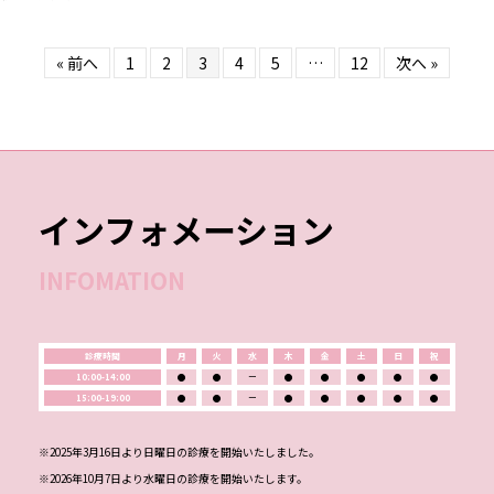
« 前へ
1
2
3
4
5
…
12
次へ »
インフォメーション
INFOMATION
診療時間
月
火
水
木
金
土
日
祝
10:00-14:00
●
●
ー
●
●
●
●
●
15:00-19:00
●
●
ー
●
●
●
●
●
※2025年3月16日より日曜日の診療を開始いたしました。
※2026年10月7日より水曜日の診療を開始いたします。