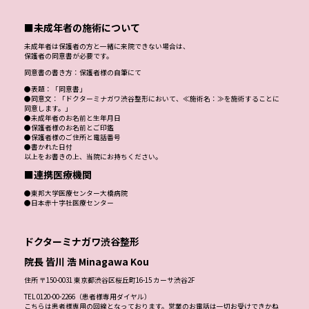
■未成年者の施術について
未成年者は保護者の方と一緒に来院できない場合は、
保護者の同意書が必要です。
同意書の書き方：保護者様の自筆にて
●表題：「同意書」
●同意文：「ドクターミナガワ渋谷整形において、≪施術名：≫を施術することに
同意します。」
●未成年者のお名前と生年月日
●保護者様のお名前とご印鑑
●保護者様のご住所と電話番号
●書かれた日付
以上をお書きの上、当院にお持ちください。
■連携医療機関
●東邦大学医療センター大橋病院
●日本赤十字社医療センター
ドクターミナガワ渋谷整形
院長 皆川 浩 Minagawa Kou
住所 〒150-0031 東京都渋谷区桜丘町16-15 カーサ渋谷2F
TEL 0120-00-2266（患者様専用ダイヤル）
こちらは患者様専用の回線となっております。営業のお電話は一切お受けできかね