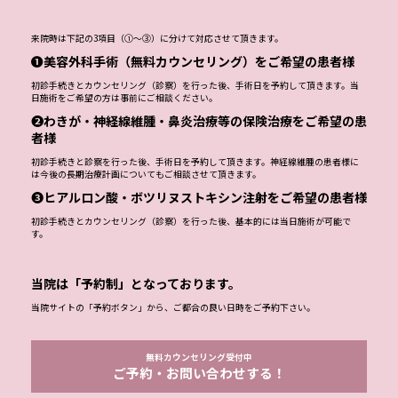
来院時は下記の3項目（①～③）に分けて対応させて頂きます。
❶美容外科手術（無料カウンセリング）をご希望の患者様
初診手続きとカウンセリング（診察）を行った後、手術日を予約して頂きます。当
日施術をご希望の方は事前にご相談ください。
❷わきが・神経線維腫・鼻炎治療等の保険治療をご希望の患
者様
初診手続きと診察を行った後、手術日を予約して頂きます。神経線維腫の患者様に
は今後の長期治療計画についてもご相談させて頂きます。
❸ヒアルロン酸・ボツリヌストキシン注射をご希望の患者様
初診手続きとカウンセリング（診察）を行った後、基本的には当日施術が可能で
す。
当院は「予約制」となっております。
当院サイトの「予約ボタン」から、ご都合の良い日時をご予約下さい。
無料カウンセリング受付中
ご予約・お問い合わせする！