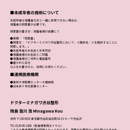
■未成年者の施術について
未成年者は保護者の方と一緒に来院できない場合は、
保護者の同意書が必要です。
同意書の書き方：保護者様の自筆にて
●表題：「同意書」
●同意文：「ドクターミナガワ渋谷整形において、≪施術名：≫を施術することに
同意します。」
●未成年者のお名前と生年月日
●保護者様のお名前とご印鑑
●保護者様のご住所と電話番号
●書かれた日付
以上をお書きの上、当院にお持ちください。
■連携医療機関
●東邦大学医療センター大橋病院
●日本赤十字社医療センター
ドクターミナガワ渋谷整形
院長 皆川 浩 Minagawa Kou
住所 〒150-0031 東京都渋谷区桜丘町16-15 カーサ渋谷2F
TEL 0120-00-2266（患者様専用ダイヤル）
こちらは患者様専用の回線となっております。営業のお電話は一切お受けできかね