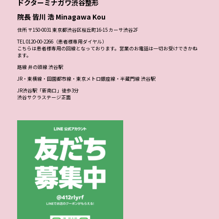
ドクターミナガワ渋谷整形
院長 皆川 浩 Minagawa Kou
住所 〒150-0031 東京都渋谷区桜丘町16-15 カーサ渋谷2F
TEL 0120-00-2266（患者様専用ダイヤル）
こちらは患者様専用の回線となっております。営業のお電話は一切お受けできかね
ます。
路線 井の頭線 渋谷駅
JR・東横線・田園都市線・東京メトロ銀座線・半蔵門線 渋谷駅
JR渋谷駅「新南口」徒歩3分
渋谷サクラステージ正面