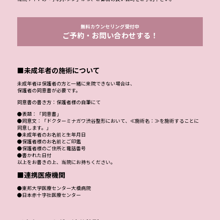
無料カウンセリング受付中
ご予約・お問い合わせする！
■未成年者の施術について
未成年者は保護者の方と一緒に来院できない場合は、
保護者の同意書が必要です。
同意書の書き方：保護者様の自筆にて
●表題：「同意書」
●同意文：「ドクターミナガワ渋谷整形において、≪施術名：≫を施術することに
同意します。」
●未成年者のお名前と生年月日
●保護者様のお名前とご印鑑
●保護者様のご住所と電話番号
●書かれた日付
以上をお書きの上、当院にお持ちください。
■連携医療機関
●東邦大学医療センター大橋病院
●日本赤十字社医療センター