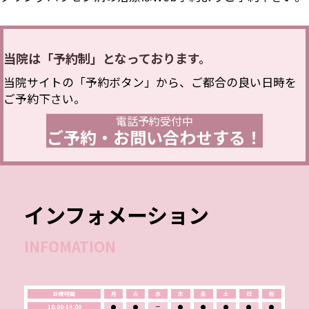
当院は「予約制」となっております。
当院サイトの「予約ボタン」から、ご都合の良い日時を
ご予約下さい。
電話予約受付中
ご予約・お問い合わせする！
インフォメーション
INFOMATION
診療時間
月
火
水
木
金
土
日
祝
10:00-14:00
●
●
ー
●
●
●
●
●