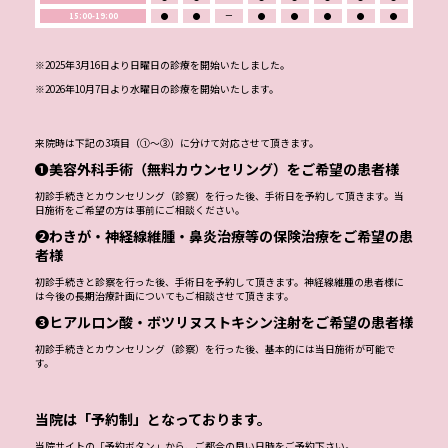
15:00-19:00
●
●
ー
●
●
●
●
●
※2025年3月16日より日曜日の診療を開始いたしました。
※2026年10月7日より水曜日の診療を開始いたします。
来院時は下記の3項目（①～③）に分けて対応させて頂きます。
❶美容外科手術（無料カウンセリング）をご希望の患者様
初診手続きとカウンセリング（診察）を行った後、手術日を予約して頂きます。当
日施術をご希望の方は事前にご相談ください。
❷わきが・神経線維腫・鼻炎治療等の保険治療をご希望の患
者様
初診手続きと診察を行った後、手術日を予約して頂きます。神経線維腫の患者様に
は今後の長期治療計画についてもご相談させて頂きます。
❸ヒアルロン酸・ボツリヌストキシン注射をご希望の患者様
初診手続きとカウンセリング（診察）を行った後、基本的には当日施術が可能で
す。
当院は「予約制」となっております。
当院サイトの「予約ボタン」から、ご都合の良い日時をご予約下さい。