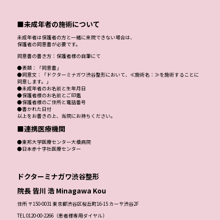
■未成年者の施術について
未成年者は保護者の方と一緒に来院できない場合は、
保護者の同意書が必要です。
同意書の書き方：保護者様の自筆にて
●表題：「同意書」
●同意文：「ドクターミナガワ渋谷整形において、≪施術名：≫を施術することに
同意します。」
●未成年者のお名前と生年月日
●保護者様のお名前とご印鑑
●保護者様のご住所と電話番号
●書かれた日付
以上をお書きの上、当院にお持ちください。
■連携医療機関
●東邦大学医療センター大橋病院
●日本赤十字社医療センター
ドクターミナガワ渋谷整形
院長 皆川 浩 Minagawa Kou
住所 〒150-0031 東京都渋谷区桜丘町16-15 カーサ渋谷2F
TEL 0120-00-2266（患者様専用ダイヤル）