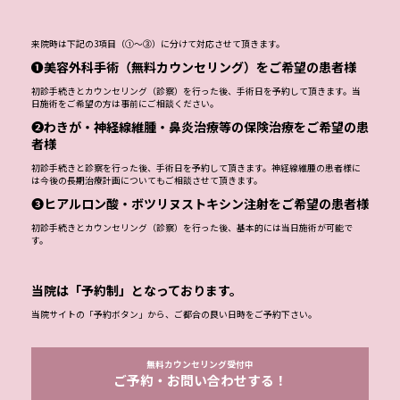
来院時は下記の3項目（①～③）に分けて対応させて頂きます。
❶美容外科手術（無料カウンセリング）をご希望の患者様
初診手続きとカウンセリング（診察）を行った後、手術日を予約して頂きます。当
日施術をご希望の方は事前にご相談ください。
❷わきが・神経線維腫・鼻炎治療等の保険治療をご希望の患
者様
初診手続きと診察を行った後、手術日を予約して頂きます。神経線維腫の患者様に
は今後の長期治療計画についてもご相談させて頂きます。
❸ヒアルロン酸・ボツリヌストキシン注射をご希望の患者様
初診手続きとカウンセリング（診察）を行った後、基本的には当日施術が可能で
す。
当院は「予約制」となっております。
当院サイトの「予約ボタン」から、ご都合の良い日時をご予約下さい。
無料カウンセリング受付中
ご予約・お問い合わせする！