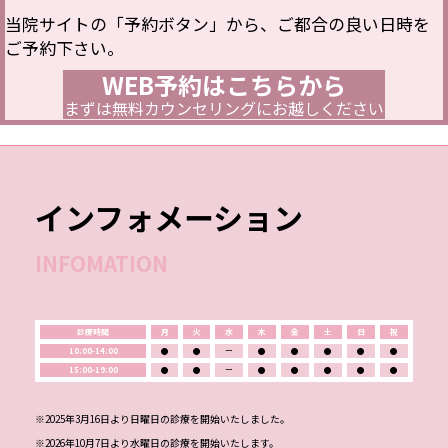
当院サイトの「予約ボタン」から、ご都合の良い日時を
ご予約下さい。
WEB予約はこちらから
まずは無料カウンセリングにお越しください
インフォメーション
INFOMATION
診療時間
月
火
水
木
金
土
日
祝
10:00-14:00
●
●
ー
●
●
●
●
●
15:00-19:00
●
●
ー
●
●
●
●
●
※2025年3月16日より日曜日の診療を開始いたしました。
※2026年10月7日より水曜日の診療を開始いたします。