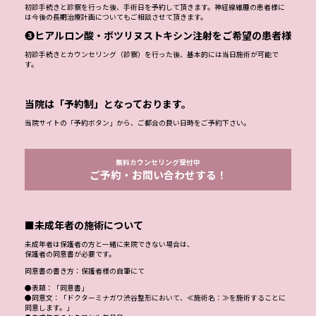
初診手続きと診察を行った後、手術日を予約して頂きます。神経線維腫の患者様に
は今後の長期治療計画についてもご相談させて頂きます。
❸ヒアルロン酸・ボツリヌストキシン注射をご希望の患者様
初診手続きとカウンセリング（診察）を行った後、基本的には当日施術が可能で
す。
当院は「予約制」となっております。
当院サイトの「予約ボタン」から、ご都合の良い日時をご予約下さい。
無料カウンセリング受付中
ご予約・お問い合わせする！
■未成年者の施術について
未成年者は保護者の方と一緒に来院できない場合は、
保護者の同意書が必要です。
同意書の書き方：保護者様の自筆にて
●表題：「同意書」
●同意文：「ドクターミナガワ渋谷整形において、≪施術名：≫を施術することに
同意します。」