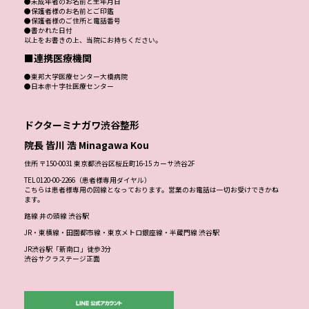
●未成年者のお名前と生年月日
●保護者様のお名前とご印鑑
●保護者様のご住所と電話番号
●書かれた日付
以上をお書きの上、当院にお持ちください。
■連携医療機関
●東邦大学医療センター大橋病院
●日本赤十字社医療センター
ドクターミナガワ渋谷整形
院長 皆川 浩 Minagawa Kou
住所 〒150-0031 東京都渋谷区桜丘町16-15 カーサ渋谷2F
TEL 0120-00-2266（患者様専用ダイヤル）
こちらは患者様専用の回線となっております。営業のお電話は一切お受けできかね
ます。
路線 井の頭線 渋谷駅
JR・東横線・田園都市線・東京メトロ銀座線・半蔵門線 渋谷駅
JR渋谷駅「新南口」徒歩3分
渋谷サクラステージ正面