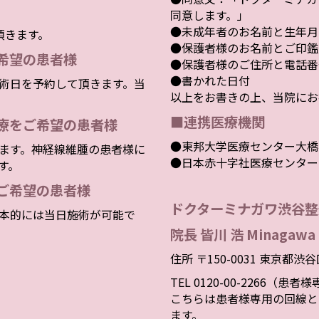
同意します。」
●未成年者のお名前と生年月
頂きます。
●保護者様のお名前とご印鑑
希望の患者様
●保護者様のご住所と電話番
●書かれた日付
術日を予約して頂きます。当
以上をお書きの上、当院にお
■連携医療機関
療をご希望の患者様
●東邦大学医療センター大橋
ます。神経線維腫の患者様に
●日本赤十字社医療センター
す。
ご希望の患者様
ドクターミナガワ渋谷整
本的には当日施術が可能で
院長 皆川 浩 Minagawa 
住所 〒150-0031 東京都渋
TEL 0120-00-2266（患
こちらは患者様専用の回線と
ます。