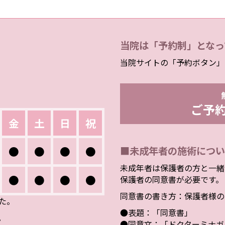
当院は「予約制」となっ
当院サイトの「予約ボタン」
ご予
金
土
日
祝
●
●
●
●
■未成年者の施術につい
未成年者は保護者の方と一緒
●
●
●
●
保護者の同意書が必要です。
同意書の書き方：保護者様の
した。
●表題：「同意書」
。
●同意文：「ドクターミナガ