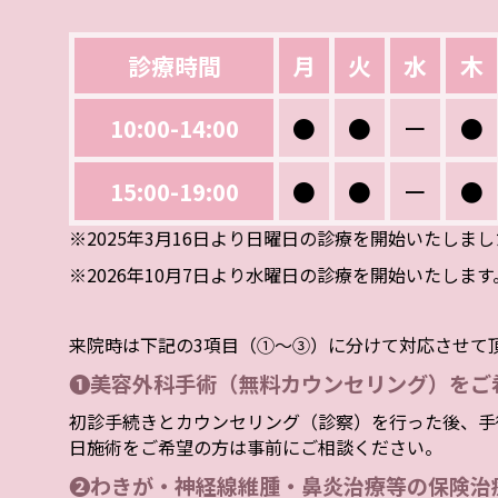
診療時間
月
火
水
木
10:00-14:00
●
●
ー
●
15:00-19:00
●
●
ー
●
※2025年3月16日より日曜日の診療を開始いたしま
※2026年10月7日より水曜日の診療を開始いたします
来院時は下記の3項目（①～③）に分けて対応させて
❶美容外科手術（無料カウンセリング）をご
初診手続きとカウンセリング（診察）を行った後、手
日施術をご希望の方は事前にご相談ください。
❷わきが・神経線維腫・鼻炎治療等の保険治