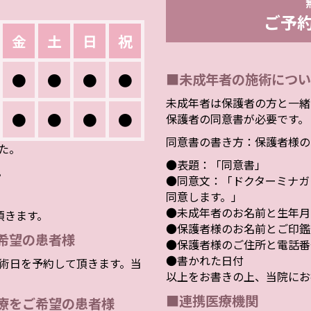
ご予
金
土
日
祝
●
●
●
●
■未成年者の施術につい
未成年者は保護者の方と一緒
●
●
●
●
保護者の同意書が必要です。
同意書の書き方：保護者様の
した。
●表題：「同意書」
。
●同意文：「ドクターミナガ
同意します。」
●未成年者のお名前と生年月
頂きます。
●保護者様のお名前とご印鑑
希望の患者様
●保護者様のご住所と電話番
●書かれた日付
術日を予約して頂きます。当
以上をお書きの上、当院にお
■連携医療機関
療をご希望の患者様