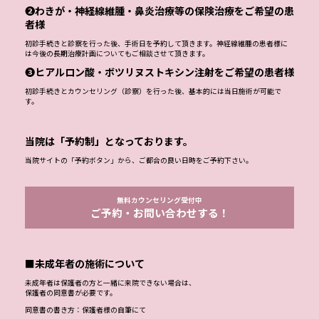
❷わきが・神経線維腫・鼻炎治療等の保険治療をご希望の患
者様
初診手続きと診察を行った後、手術日を予約して頂きます。神経線維腫の患者様に
は今後の長期治療計画についてもご相談させて頂きます。
❸ヒアルロン酸・ボツリヌストキシン注射をご希望の患者様
初診手続きとカウンセリング（診察）を行った後、基本的には当日施術が可能で
す。
当院は「予約制」となっております。
当院サイトの「予約ボタン」から、ご都合の良い日時をご予約下さい。
無料カウンセリング受付中
ご予約・お問い合わせする！
■未成年者の施術について
未成年者は保護者の方と一緒に来院できない場合は、
保護者の同意書が必要です。
同意書の書き方：保護者様の自筆にて