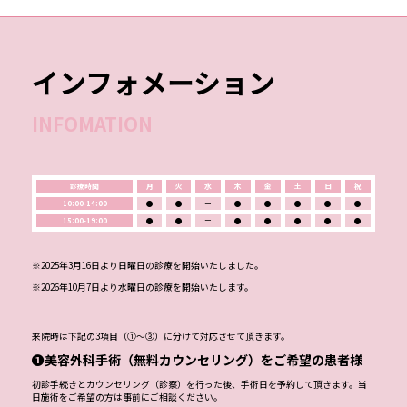
インフォメーション
INFOMATION
診療時間
月
火
水
木
金
土
日
祝
10:00-14:00
●
●
ー
●
●
●
●
●
15:00-19:00
●
●
ー
●
●
●
●
●
※2025年3月16日より日曜日の診療を開始いたしました。
※2026年10月7日より水曜日の診療を開始いたします。
来院時は下記の3項目（①～③）に分けて対応させて頂きます。
❶美容外科手術（無料カウンセリング）をご希望の患者様
初診手続きとカウンセリング（診察）を行った後、手術日を予約して頂きます。当
日施術をご希望の方は事前にご相談ください。