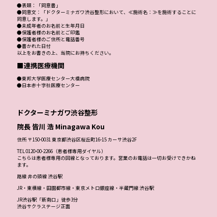
●表題：「同意書」
●同意文：「ドクターミナガワ渋谷整形において、≪施術名：≫を施術することに
同意します。」
●未成年者のお名前と生年月日
●保護者様のお名前とご印鑑
●保護者様のご住所と電話番号
●書かれた日付
以上をお書きの上、当院にお持ちください。
■連携医療機関
●東邦大学医療センター大橋病院
●日本赤十字社医療センター
ドクターミナガワ渋谷整形
院長 皆川 浩 Minagawa Kou
住所 〒150-0031 東京都渋谷区桜丘町16-15 カーサ渋谷2F
TEL 0120-00-2266（患者様専用ダイヤル）
こちらは患者様専用の回線となっております。営業のお電話は一切お受けできかね
ます。
路線 井の頭線 渋谷駅
JR・東横線・田園都市線・東京メトロ銀座線・半蔵門線 渋谷駅
JR渋谷駅「新南口」徒歩3分
渋谷サクラステージ正面