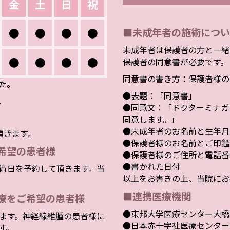
金
土
日
祝
●
●
●
●
■未成年者の施術につい
未成年者は保護者の方と一緒
●
●
●
●
保護者の同意書が必要です。
同意書の書き方：保護者様の
した。
●表題：「同意書」
。
●同意文：「ドクターミナガ
同意します。」
●未成年者のお名前と生年月
頂きます。
●保護者様のお名前とご印鑑
希望の患者様
●保護者様のご住所と電話番
●書かれた日付
術日を予約して頂きます。当
以上をお書きの上、当院にお
■連携医療機関
療をご希望の患者様
●東邦大学医療センター大橋
ます。神経線維腫の患者様に
●日本赤十字社医療センター
す。