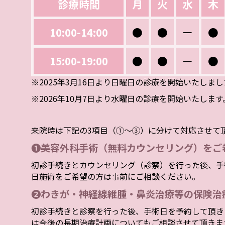
診療時間
月
火
水
木
10:00-14:00
●
●
ー
●
15:00-19:00
●
●
ー
●
※2025年3月16日より日曜日の診療を開始いたしま
※2026年10月7日より水曜日の診療を開始いたします
来院時は下記の3項目（①～③）に分けて対応させて
❶美容外科手術（無料カウンセリング）をご
初診手続きとカウンセリング（診察）を行った後、手
日施術をご希望の方は事前にご相談ください。
❷わきが・神経線維腫・鼻炎治療等の保険治
初診手続きと診察を行った後、手術日を予約して頂き
は今後の長期治療計画についてもご相談させて頂きま