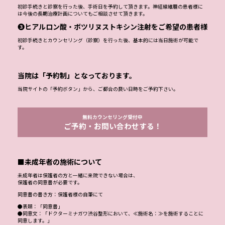
初診手続きと診察を行った後、手術日を予約して頂きます。神経線維腫の患者様に
は今後の長期治療計画についてもご相談させて頂きます。
❸ヒアルロン酸・ボツリヌストキシン注射をご希望の患者様
初診手続きとカウンセリング（診察）を行った後、基本的には当日施術が可能で
す。
当院は「予約制」となっております。
当院サイトの「予約ボタン」から、ご都合の良い日時をご予約下さい。
無料カウンセリング受付中
ご予約・お問い合わせする！
■未成年者の施術について
未成年者は保護者の方と一緒に来院できない場合は、
保護者の同意書が必要です。
同意書の書き方：保護者様の自筆にて
●表題：「同意書」
●同意文：「ドクターミナガワ渋谷整形において、≪施術名：≫を施術することに
同意します。」