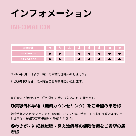
インフォメーション
INFOMATION
診療時間
月
火
水
木
金
土
日
祝
10:00-14:00
●
●
ー
●
●
●
●
●
15:00-19:00
●
●
ー
●
●
●
●
●
※2025年3月16日より日曜日の診療を開始いたしました。
※2026年10月7日より水曜日の診療を開始いたします。
来院時は下記の3項目（①～③）に分けて対応させて頂きます。
❶美容外科手術（無料カウンセリング）をご希望の患者様
初診手続きとカウンセリング（診察）を行った後、手術日を予約して頂きます。当
日施術をご希望の方は事前にご相談ください。
❷わきが・神経線維腫・鼻炎治療等の保険治療をご希望の患
者様