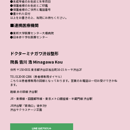
●未成年者のお名前と生年月日
●保護者様のお名前とご印鑑
●保護者様のご住所と電話番号
●書かれた日付
以上をお書きの上、当院にお持ちください。
■連携医療機関
●東邦大学医療センター大橋病院
●日本赤十字社医療センター
ドクターミナガワ渋谷整形
院長 皆川 浩 Minagawa Kou
住所 〒150-0031 東京都渋谷区桜丘町16-15 カーサ渋谷2F
TEL 0120-00-2266（患者様専用ダイヤル）
こちらは患者様専用の回線となっております。営業のお電話は一切お受けできかね
ます。
路線 井の頭線 渋谷駅
JR・東横線・田園都市線・東京メトロ銀座線・半蔵門線 渋谷駅
JR渋谷駅「新南口」徒歩3分
渋谷サクラステージ正面